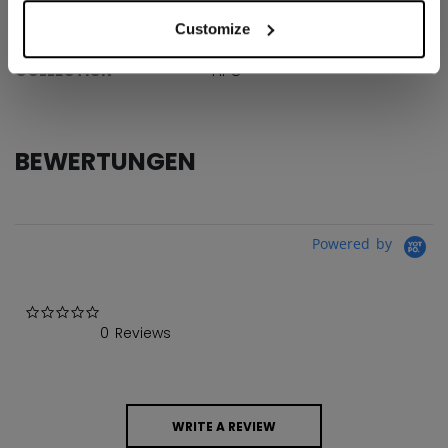
Customize
AGE GROUP
Senior
COLLECTION
HPG
BEWERTUNGEN
Powered by
0.0 star rating
0 Reviews
WRITE A REVIEW