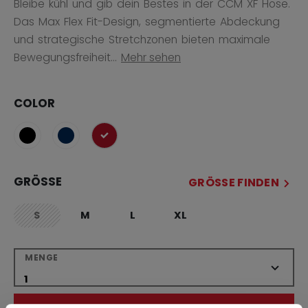
Bleibe kühl und gib dein Bestes in der CCM XF Hose.
Das Max Flex Fit-Design, segmentierte Abdeckung
und strategische Stretchzonen bieten maximale
Bewegungsfreiheit...
Mehr sehen
COLOR
ausgewählt
GRÖSSE
GRÖSSE FINDEN
S
M
L
XL
not.available
MENGE