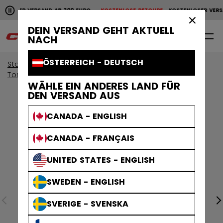
Horizontale Bildlaufanimation anhalten.
NLOSER VERSAND AB 200 EURO
KOSTENLOSE RETOURE
KOSTENLOSER VERS
KOSTENLOSER VERSAND AB 200 EURO
KOSTENLOSE RET
×
DEIN VERSAND GEHT AKTUELL
0
DE
NACH
ÖSTERREICH - DEUTSCH
Start
Torwart
Torwartausrüstung
Torwarthose
WÄHLE EIN ANDERES LAND FÜR
DEN VERSAND AUS
CANADA - ENGLISH
CANADA - FRANÇAIS
UNITED STATES - ENGLISH
SWEDEN - ENGLISH
SVERIGE - SVENSKA