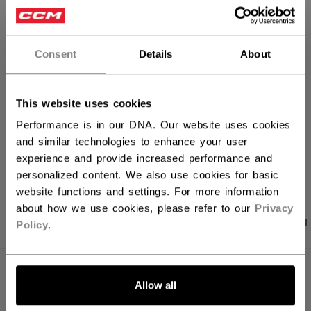
IN DEN WARENKORB
FILIALVERFÜGBARKEIT
Consent
Details
About
Versandbestimmungen
Kostenfreie Rücksendungen
This website uses cookies
Performance is in our DNA. Our website uses cookies
and similar technologies to enhance your user
LINKS ZUM TEI
experience and provide increased performance and
personalized content. We also use cookies for basic
website functions and settings. For more information
about how we use cookies, please refer to our
Privacy
PRODUKTFOTOS
ANGABEN
BEWERTUNGEN
Policy
.
ANGABEN
Allow all
ID
HPGXF-SR