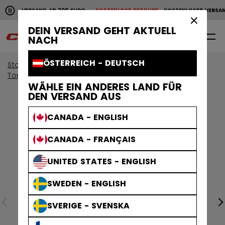
Horizontale Bildlaufanimation anhalten.
SER VERSAND AB 200 EURO
KOSTENLOSE RETOURE
KOSTENLOSER VERSAND 
KOSTENLOSER VERSAND AB 200 EURO
KOSTENLOSE RET
×
DEIN VERSAND GEHT AKTUELL
0
DE
NACH
ÖSTERREICH - DEUTSCH
Start
Torwart
Torwartausrüstung
Torwartschienen
WÄHLE EIN ANDERES LAND FÜR
DEN VERSAND AUS
CANADA - ENGLISH
CANADA - FRANÇAIS
UNITED STATES - ENGLISH
SWEDEN - ENGLISH
SVERIGE - SVENSKA