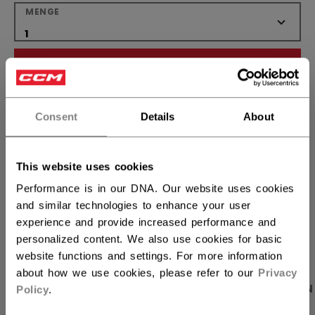
MENGE
IN DEN WARENKORB
FILIALVERFÜGBARKEIT
Consent
Details
About
Versandbestimmungen
Kostenfreie Rücksendungen
This website uses cookies
Performance is in our DNA. Our website uses cookies
and similar technologies to enhance your user
LINKS ZUM TEI
experience and provide increased performance and
personalized content. We also use cookies for basic
website functions and settings. For more information
about how we use cookies, please refer to our
Privacy
PRODUKTFOTOS
BESCHREIBUNG
ANGABEN
Policy
.