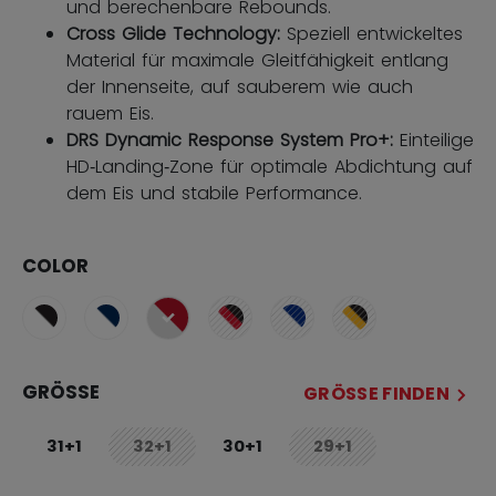
und berechenbare Rebounds.
Cross Glide Technology:
Speziell entwickeltes
Material für maximale Gleitfähigkeit entlang
der Innenseite, auf sauberem wie auch
rauem Eis.
DRS Dynamic Response System Pro+:
Einteilige
HD‑Landing‑Zone für optimale Abdichtung auf
dem Eis und stabile Performance.
COLOR
ausgewählt
GRÖSSE
GRÖSSE FINDEN
31+1
32+1
30+1
29+1
not.available
not.available