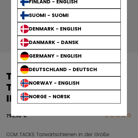
FINLAND - ENGLISH
SUOMI - SUOMI
DENMARK - ENGLISH
DANMARK - DANSK
GERMANY - ENGLISH
DEUTSCHLAND - DEUTSCH
TACKS
NORWAY - ENGLISH
TORWARTSCHIENEN
INTERMEDIATE
NORGE - NORSK
0.0
3,6 von 5 Ku
799,90 €
CCM TACKS Torwartschienen in der Größe