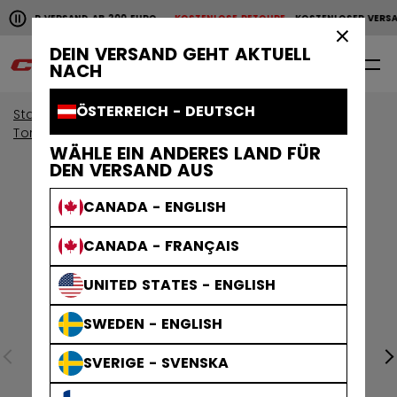
Horizontale Bildlaufanimation anhalten.
SER VERSAND AB 200 EURO
KOSTENLOSE RETOURE
KOSTENLOSER VERSAND
KOSTENLOSER VERSAND AB 200 EURO
KOSTENLOSE RET
×
DEIN VERSAND GEHT AKTUELL
0
DE
NACH
ÖSTERREICH - DEUTSCH
Start
Torwart
Torwartausrüstung
Torwartschienen
WÄHLE EIN ANDERES LAND FÜR
DEN VERSAND AUS
CANADA - ENGLISH
CANADA - FRANÇAIS
UNITED STATES - ENGLISH
SWEDEN - ENGLISH
SVERIGE - SVENSKA