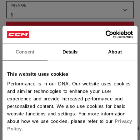
MENGE
IN DEN WARENKORB
FILIALVERFÜGBARKEIT
Consent
Details
About
Versandbestimmungen
Kostenfreie Rücksendungen
This website uses cookies
Performance is in our DNA. Our website uses cookies
and similar technologies to enhance your user
LINKS ZUM TEI
experience and provide increased performance and
personalized content. We also use cookies for basic
website functions and settings. For more information
about how we use cookies, please refer to our
Privacy
PRODUKTFOTOS
BESCHREIBUNG
ANGABEN
Policy
.