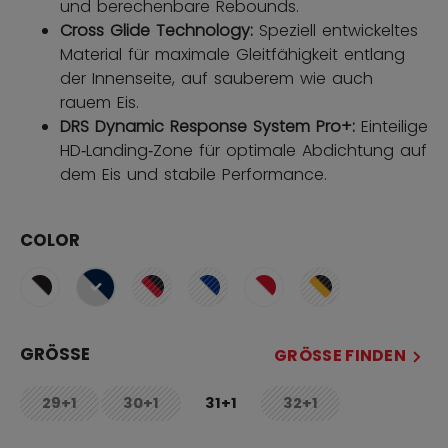
und berechenbare Rebounds.
Cross Glide Technology:
Speziell entwickeltes
Material für maximale Gleitfähigkeit entlang
der Innenseite, auf sauberem wie auch
rauem Eis.
DRS Dynamic Response System Pro+:
Einteilige
HD‑Landing‑Zone für optimale Abdichtung auf
dem Eis und stabile Performance.
COLOR
ausgewählt
GRÖSSE
GRÖSSE FINDEN
29+1
30+1
31+1
32+1
not.available
not.available
not.available