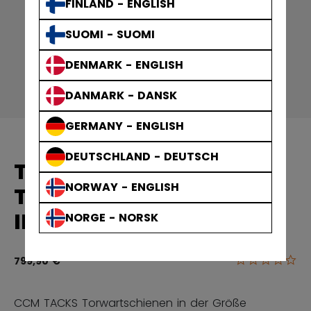
FINLAND - ENGLISH
SUOMI - SUOMI
DENMARK - ENGLISH
DANMARK - DANSK
GERMANY - ENGLISH
DEUTSCHLAND - DEUTSCH
TACKS
NORWAY - ENGLISH
TORWARTSCHIENEN
INTERMEDIATE
NORGE - NORSK
0.0
3,6 von 5 Ku
799,90 €
CCM TACKS Torwartschienen in der Größe