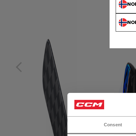
NO
NO
Consent