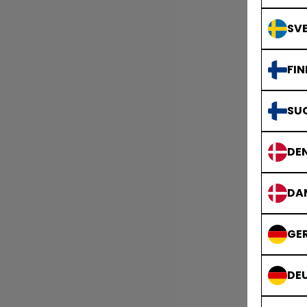
SVE
FIN
SU
DE
DA
GE
DE