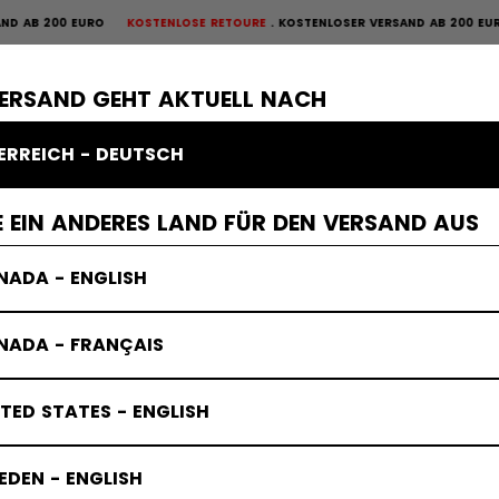
00 EURO
KOSTENLOSE RETOURE
KOSTENLOSER VERSAND AB 200 EURO
KOST
OURE
×
ME
SCHUTZAUSRÜSTUNG
TORWART
BEKLEIDUNG
ZUBEHÖR
VERSAND GEHT AKTUELL NACH
ERREICH - DEUTSCH
hläger
 EIN ANDERES LAND FÜR DEN VERSAND AUS
NADA - ENGLISH
NADA - FRANÇAIS
TED STATES - ENGLISH
DEN - ENGLISH