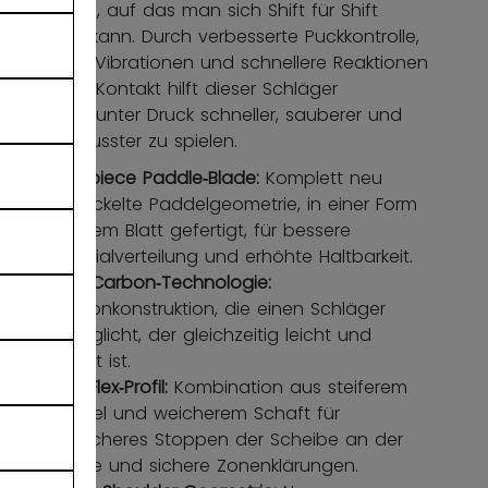
Spielgefühl, auf das man sich Shift für Shift
verlassen kann. Durch verbesserte Puckkontrolle,
reduzierte Vibrationen und schnellere Reaktionen
bei jedem Kontakt hilft dieser Schläger
Torhütern, unter Druck schneller, sauberer und
selbstbewusster zu spielen.
One‑piece Paddle‑Blade:
Komplett neu
entwickelte Paddelgeometrie, in einer Form
mit dem Blatt gefertigt, für bessere
Materialverteilung und erhöhte Haltbarkeit.
Pure Carbon‑Technologie:
Carbonkonstruktion, die einen Schläger
ermöglicht, der gleichzeitig leicht und
robust ist.
High‑Flex‑Profil:
Kombination aus steiferem
Paddel und weicherem Schaft für
einfacheres Stoppen der Scheibe an der
Bande und sichere Zonenklärungen.