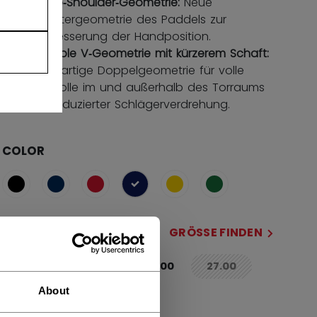
Steep‑Shoulder‑Geometrie:
Neue
Schultergeometrie des Paddels zur
Verbesserung der Handposition.
Variable V‑Geometrie mit kürzerem Schaft:
Einzigartige Doppelgeometrie für volle
Kontrolle im und außerhalb des Torraums
bei reduzierter Schlägerverdrehung.
COLOR
ausgewählt
GRÖSSE
GRÖSSE FINDEN
24.00
25.00
26.00
27.00
not.available
not.available
About
SCHLÄGERSEITE