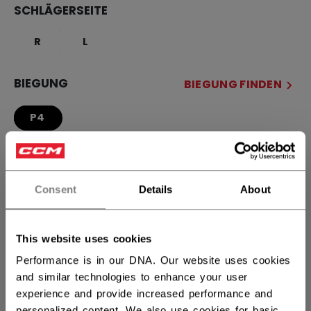
SCHLÄGERSEITE
R
L
BIEGUNG
BIEGUNG FINDEN
P4
MENGE
Consent
Details
About
IN DEN WARENKORB
This website uses cookies
FILIALVERFÜGBARKEIT
Performance is in our DNA. Our website uses cookies
and similar technologies to enhance your user
Versandbestimmungen
experience and provide increased performance and
personalized content. We also use cookies for basic