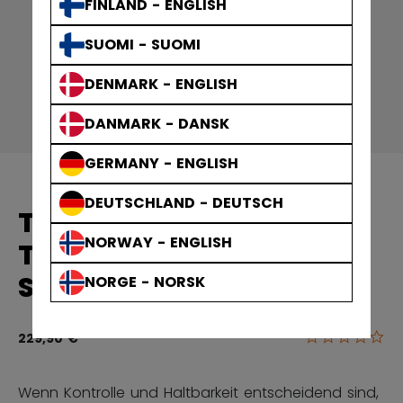
FINLAND - ENGLISH
SUOMI - SUOMI
DENMARK - ENGLISH
DANMARK - DANSK
GERMANY - ENGLISH
DEUTSCHLAND - DEUTSCH
TACKS
NORWAY - ENGLISH
TORWARTSCHLÄGER
SENIOR P4
NORGE - NORSK
0.0
5 von 5 Kun
229,90 €
Wenn Kontrolle und Haltbarkeit entscheidend sind,