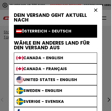
Horizontale Bildlaufanimation anhalten.
OSER VERSAND AB 200 EURO
KOSTENLOSE RETOURE
KOSTENLOSER VERSAN
KOSTENLOSER VERSAND AB 200 EURO
KOSTENLOSE RET
×
DEIN VERSAND GEHT AKTUELL
0
DE
NACH
ÖSTERREICH - DEUTSCH
Start
Torwart
Torwartausrüstung
Torwartschläger
WÄHLE EIN ANDERES LAND FÜR
DEN VERSAND AUS
CANADA - ENGLISH
CANADA - FRANÇAIS
UNITED STATES - ENGLISH
SWEDEN - ENGLISH
SVERIGE - SVENSKA