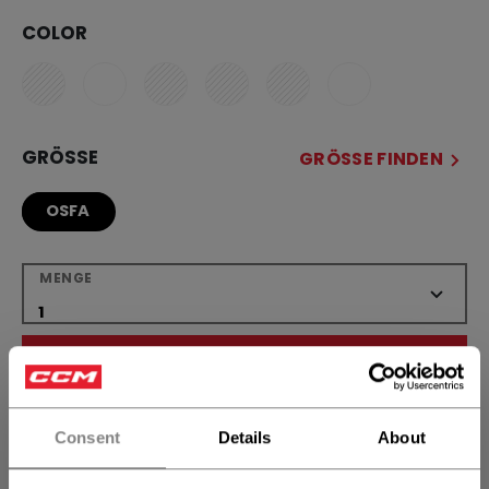
COLOR
GRÖSSE
GRÖSSE FINDEN
OSFA
MENGE
IN DEN WARENKORB
FILIALVERFÜGBARKEIT
Consent
Details
About
Versandbestimmungen