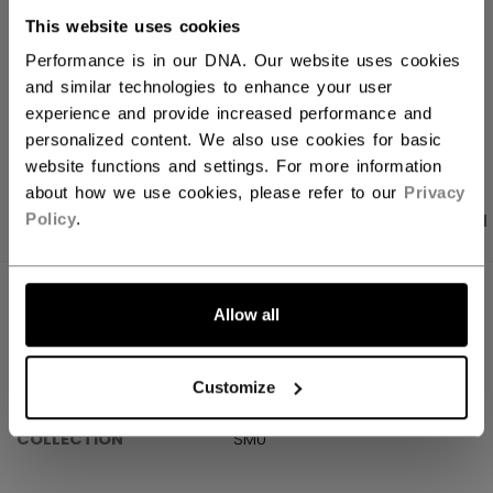
This website uses cookies
Kostenfreie Rücksendungen
Performance is in our DNA. Our website uses cookies
and similar technologies to enhance your user
LINKS ZUM TEI
experience and provide increased performance and
personalized content. We also use cookies for basic
website functions and settings. For more information
about how we use cookies, please refer to our
Privacy
PRODUKTFOTOS
ANGABEN
BEWERTUNGEN
Policy
.
ANGABEN
Allow all
ID
HLW6M01-AD
Customize
AGE GROUP
Adult
COLLECTION
SMU