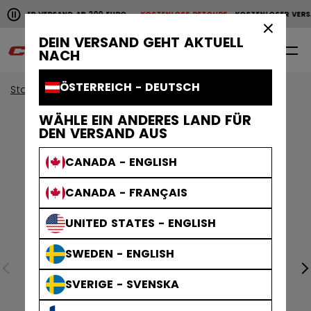
Horizontale Bildlaufanimation anhalten.
NLOSER VERSAND AB 200 EURO
KOSTENLOSE RETOURE
KOSTENLOSER VERS
KOSTENLOSER VERSAND AB 200 EURO
KOSTENLOSE RET
×
DEIN VERSAND GEHT AKTUELL
0
DE
NACH
ÖSTERREICH - DEUTSCH
Start
Bekleidung
WÄHLE EIN ANDERES LAND FÜR
DEN VERSAND AUS
CANADA - ENGLISH
CANADA - FRANÇAIS
UNITED STATES - ENGLISH
SWEDEN - ENGLISH
SVERIGE - SVENSKA