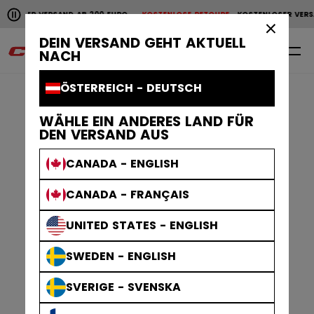
Horizontale Bildlaufanimation anhalten.
LOSER VERSAND AB 200 EURO
KOSTENLOSE RETOURE
KOSTENLOSER VERSA
KOSTENLOSER VERSAND AB 200 EURO
KOSTENLOSE RET
×
DEIN VERSAND GEHT AKTUELL
0
DE
NACH
ÖSTERREICH - DEUTSCH
WÄHLE EIN ANDERES LAND FÜR
DEN VERSAND AUS
CANADA - ENGLISH
CANADA - FRANÇAIS
UNITED STATES - ENGLISH
SWEDEN - ENGLISH
SVERIGE - SVENSKA