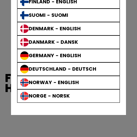
FINLAND - ENGLISH
SUOMI - SUOMI
DENMARK - ENGLISH
DANMARK - DANSK
GERMANY - ENGLISH
DEUTSCHLAND - DEUTSCH
FTW WOMEN'S
NORWAY - ENGLISH
HELMETS
NORGE - NORSK