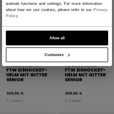
website functions and settings. For more information
about how we use cookies, please refer to our
Privacy
Policy
.
Allow all
Customize
FRAUEN-
FRAUEN-
AUSRÜSTUNG
AUSRÜSTUNG
FTW EISHOCKEY-
FTW EISHOCKEY-
HELM MIT GITTER
HELM MIT GITTER
SENIOR
SENIOR
309,90 €
309,90 €
6 Farben
6 Farben