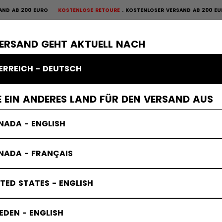
AB 200 EURO
KOSTENLOSE RETOURE
KOSTENLOSER VERSAND AB 200 EURO
OURE
×
ME
SCHUTZAUSRÜSTUNG
TORWART
BEKLEIDUNG
ZUBEHÖR
VERSAND GEHT AKTUELL NACH
ERREICH - DEUTSCH
 EIN ANDERES LAND FÜR DEN VERSAND AUS
NADA - ENGLISH
NADA - FRANÇAIS
TED STATES - ENGLISH
DEN - ENGLISH