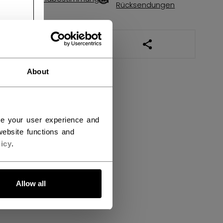
Rücksendungen
LINKS ZUM TEILEN
About
ce your user experience and
ebsite functions and
icy
.
Allow all