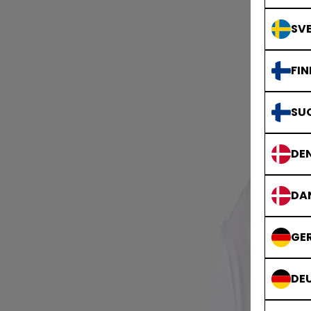
SVE
FIN
SU
DE
DA
GE
DE