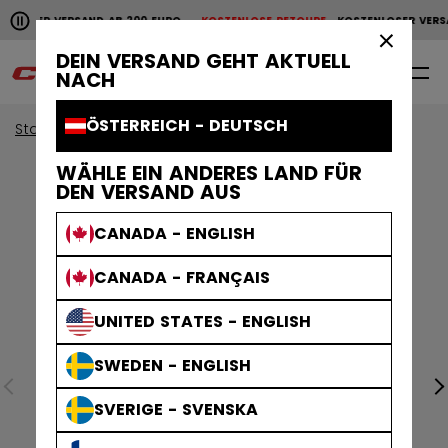
Horizontale Bildlaufanimation anhalten.
NLOSER VERSAND AB 200 EURO
KOSTENLOSE RETOURE
KOSTENLOSER VERS
KOSTENLOSER VERSAND AB 200 EURO
KOSTENLOSE RET
×
DEIN VERSAND GEHT AKTUELL
0
DE
NACH
ÖSTERREICH - DEUTSCH
Start
Bekleidung
WÄHLE EIN ANDERES LAND FÜR
DEN VERSAND AUS
CANADA - ENGLISH
CANADA - FRANÇAIS
UNITED STATES - ENGLISH
SWEDEN - ENGLISH
SVERIGE - SVENSKA