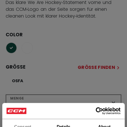
Das klare We Are Hockey‑Statement vorne und
das CCM‑Logo an der Seite sorgen für einen
cleanen Look mit klarer Hockey‑Identität.
COLOR
ausgewählt
GRÖSSE
GRÖSSE FINDEN
OSFA
MENGE
IN DEN WARENKORB
Consent
Details
About