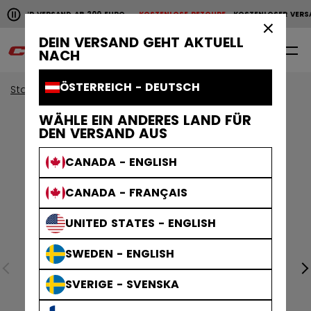
Horizontale Bildlaufanimation anhalten.
NLOSER VERSAND AB 200 EURO
KOSTENLOSE RETOURE
KOSTENLOSER VERS
KOSTENLOSER VERSAND AB 200 EURO
KOSTENLOSE RET
×
DEIN VERSAND GEHT AKTUELL
0
DE
NACH
ÖSTERREICH - DEUTSCH
Start
Bekleidung
Collections
Stripe
WÄHLE EIN ANDERES LAND FÜR
DEN VERSAND AUS
CANADA - ENGLISH
CANADA - FRANÇAIS
UNITED STATES - ENGLISH
SWEDEN - ENGLISH
SVERIGE - SVENSKA