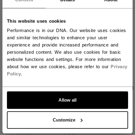
FILIALVERFÜGBARKEIT
This website uses cookies
Versandbestimmungen
Performance is in our DNA. Our website uses cookies
Kostenfreie Rücksendungen
and similar technologies to enhance your user
experience and provide increased performance and
personalized content. We also use cookies for basic
LINKS ZUM TEI
website functions and settings. For more information
about how we use cookies, please refer to our
Privacy
Policy
.
PRODUKTFOTOS
ANGABEN
BEWERTUNGEN
Allow all
ANGABEN
Customize
ID
HLW61A-AD