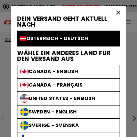
Horizontale Bildlaufanimation anhalten.
NLOSER VERSAND AB 200 EURO
KOSTENLOSE RETOURE
KOSTENLOSER VERS
KOSTENLOSER VERSAND AB 200 EURO
KOSTENLOSE RET
×
DEIN VERSAND GEHT AKTUELL
0
DE
NACH
ÖSTERREICH - DEUTSCH
Start
Bekleidung
Collections
Stripe
WÄHLE EIN ANDERES LAND FÜR
DEN VERSAND AUS
CANADA - ENGLISH
CANADA - FRANÇAIS
UNITED STATES - ENGLISH
SWEDEN - ENGLISH
SVERIGE - SVENSKA