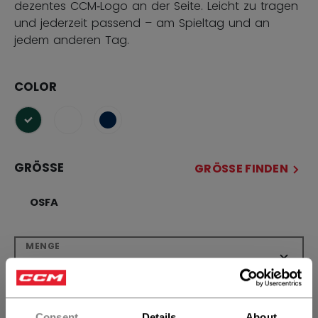
dezentes CCM‑Logo an der Seite. Leicht zu tragen
und jederzeit passend – am Spieltag und an
jedem anderen Tag.
COLOR
ausgewählt
GRÖSSE
GRÖSSE FINDEN
OSFA
MENGE
IN DEN WARENKORB
Consent
Details
About