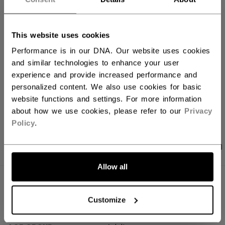
FILIALVERFÜGBARKEIT
This website uses cookies
Versandbestimmungen
Performance is in our DNA. Our website uses cookies
Kostenfreie Rücksendungen
and similar technologies to enhance your user
experience and provide increased performance and
personalized content. We also use cookies for basic
LINKS ZUM TEI
website functions and settings. For more information
about how we use cookies, please refer to our
Privacy
Policy
.
PRODUKTFOTOS
ANGABEN
BEWERTUNGEN
Allow all
ANGABEN
Customize
ID
HTR61A-AD