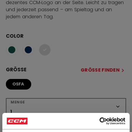
dezentes CCM‑Logo an der Seite. Leicht zu tragen
und jederzeit passend – am Spieltag und an
jedem anderen Tag.
COLOR
ausgewählt
GRÖSSE
GRÖSSE FINDEN
OSFA
MENGE
IN DEN WARENKORB