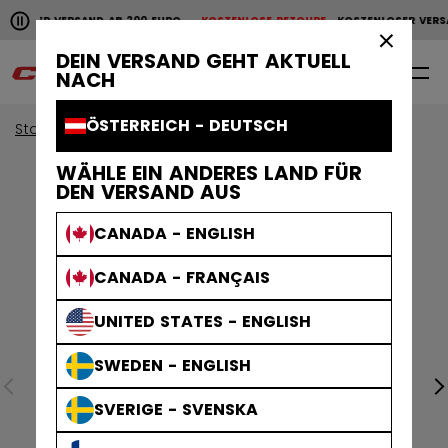
Horizontale Bildlaufanimation anhalten.
NLOSER VERSAND AB 200 EURO
KOSTENLOSE RETOURE
KOSTENLOSER VERS
KOSTENLOSER VERSAND AB 200 EURO
KOSTENLOSE RET
×
DEIN VERSAND GEHT AKTUELL
0
DE
NACH
ÖSTERREICH - DEUTSCH
Start
Bekleidung
Collections
Stripe
WÄHLE EIN ANDERES LAND FÜR
DEN VERSAND AUS
CANADA - ENGLISH
CANADA - FRANÇAIS
UNITED STATES - ENGLISH
SWEDEN - ENGLISH
SVERIGE - SVENSKA