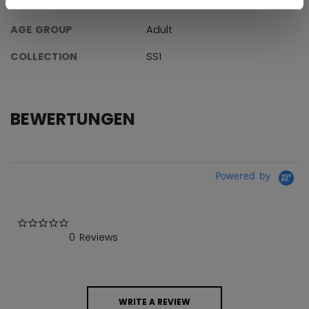
SKU
683978304280
AGE GROUP
Adult
COLLECTION
SS1
BEWERTUNGEN
Powered by
0.0 star rating
0 Reviews
WRITE A REVIEW