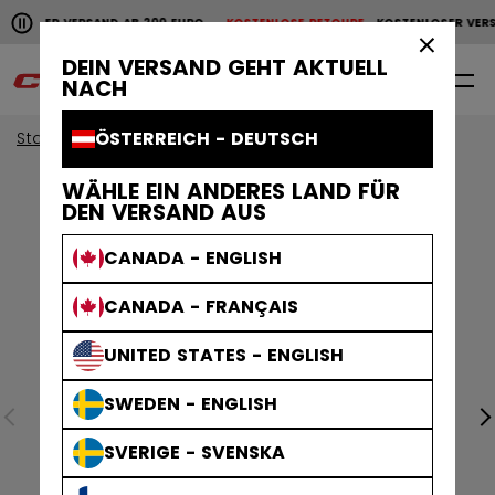
Horizontale Bildlaufanimation anhalten.
NLOSER VERSAND AB 200 EURO
KOSTENLOSE RETOURE
KOSTENLOSER VERS
KOSTENLOSER VERSAND AB 200 EURO
KOSTENLOSE RET
×
DEIN VERSAND GEHT AKTUELL
0
DE
NACH
ÖSTERREICH - DEUTSCH
Start
WÄHLE EIN ANDERES LAND FÜR
DEN VERSAND AUS
CANADA - ENGLISH
CANADA - FRANÇAIS
UNITED STATES - ENGLISH
SWEDEN - ENGLISH
SVERIGE - SVENSKA