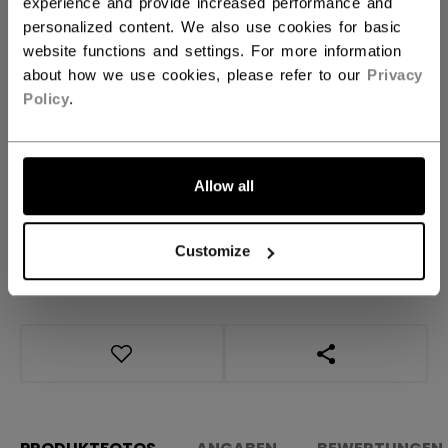
experience and provide increased performance and
personalized content. We also use cookies for basic
website functions and settings. For more information
MENGE
about how we use cookies, please refer to our
Privacy
Policy
.
IN DEN WARENKORB
FILIALVERFÜGBARKEIT
Allow all
Versandbestimmungen
Customize
Kostenfreie Rücksendungen
LINKS ZUM TEI