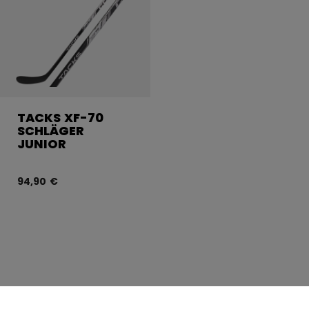
TACKS XF-70
SCHLÄGER
JUNIOR
94,90 €
CCM HOCKEY: TACKS
FI