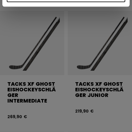
TACKS XF GHOST
TACKS XF GHOST
EISHOCKEYSCHLÄ
EISHOCKEYSCHLÄ
GER
GER JUNIOR
INTERMEDIATE
219,90 €
269,90 €