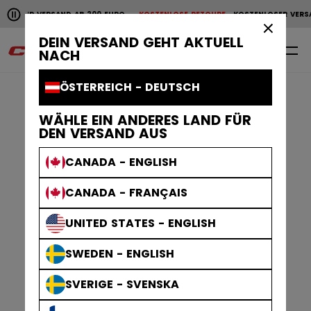
Horizontale Bildlaufanimation anhalten.
LOSER VERSAND AB 200 EURO
KOSTENLOSE RETOURE
KOSTENLOSER VERSAN
KOSTENLOSER VERSAND AB 200 EURO
KOSTENLOSE RET
×
DEIN VERSAND GEHT AKTUELL
0
DE
NACH
ÖSTERREICH - DEUTSCH
WÄHLE EIN ANDERES LAND FÜR
DEN VERSAND AUS
CANADA - ENGLISH
CANADA - FRANÇAIS
UNITED STATES - ENGLISH
SWEDEN - ENGLISH
SVERIGE - SVENSKA