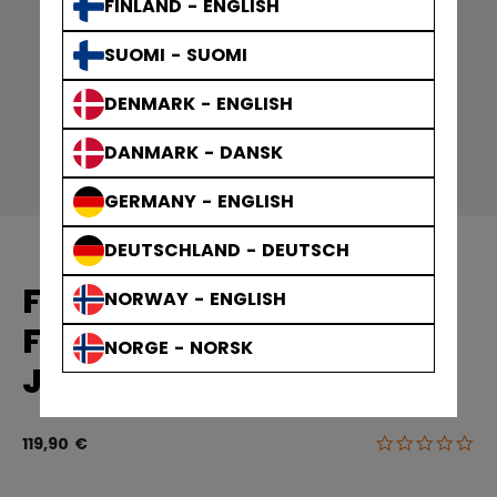
FINLAND - ENGLISH
SUOMI - SUOMI
DENMARK - ENGLISH
DANMARK - DANSK
GERMANY - ENGLISH
DEUTSCHLAND - DEUTSCH
FRAUEN AUSRÜSTUNG
NORWAY - ENGLISH
FTW SCHULTERSCHUTZ
NORGE - NORSK
JUNIOR
0.0
5 von 5 Kun
119,90 €