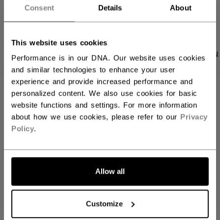
LINKS ZUM TEI
Consent
Details
About
This website uses cookies
PRODUKTFOTOS
BESCHREIBUNG
ANGABEN
Performance is in our DNA. Our website uses cookies
and similar technologies to enhance your user
experience and provide increased performance and
personalized content. We also use cookies for basic
website functions and settings. For more information
about how we use cookies, please refer to our
Privacy
Policy
.
Allow all
Customize
Discover the new Tacks goalie line!