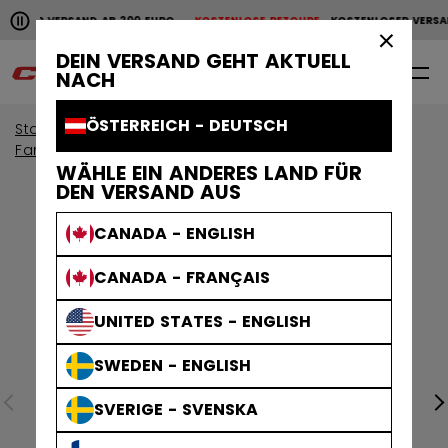
Horizontale Bildlaufanimation anhalten.
OSER VERSAND AB 200 EURO
KOSTENLOSE RETOURE
KOSTENLOSER VERSAND
KOSTENLOSER VERSAND AB 200 EURO
KOSTENLOSE RET
×
DEIN VERSAND GEHT AKTUELL
0
DE
NACH
ÖSTERREICH - DEUTSCH
Start
Torwart
Torwartausrüstung
Fanghand & Stockhand
WÄHLE EIN ANDERES LAND FÜR
DEN VERSAND AUS
CANADA - ENGLISH
CANADA - FRANÇAIS
UNITED STATES - ENGLISH
SWEDEN - ENGLISH
SVERIGE - SVENSKA