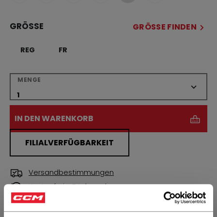
GRÖSSE
GRÖSSE FINDEN
REG
FR
MENGE
IN DEN WARENKORB
FILIALVERFÜGBARKEIT
Versandbestimmungen
Kostenfreie Rücksendungen