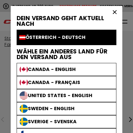
Horizontale Bildlaufanimation anhalten.
OSER VERSAND AB 200 EURO
KOSTENLOSE RETOURE
KOSTENLOSER VERSAN
KOSTENLOSER VERSAND AB 200 EURO
KOSTENLOSE RET
×
DEIN VERSAND GEHT AKTUELL
0
DE
NACH
ÖSTERREICH - DEUTSCH
Start
Torwart
Torwartausrüstung
Fanghand & Stockhand
WÄHLE EIN ANDERES LAND FÜR
DEN VERSAND AUS
CANADA - ENGLISH
CANADA - FRANÇAIS
UNITED STATES - ENGLISH
SWEDEN - ENGLISH
SVERIGE - SVENSKA