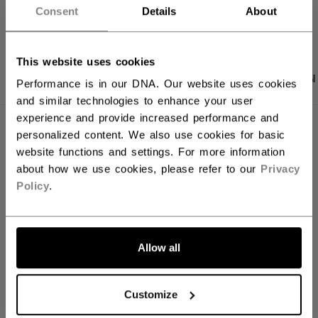
LINKS ZUM TEI
Consent
Details
About
This website uses cookies
PRODUKTFOTOS
BESCHREIBUNG
ANGABEN
Performance is in our DNA. Our website uses cookies
and similar technologies to enhance your user
experience and provide increased performance and
personalized content. We also use cookies for basic
website functions and settings. For more information
about how we use cookies, please refer to our
Privacy
Policy
.
Allow all
Customize
Discover the new Tacks goalie line!