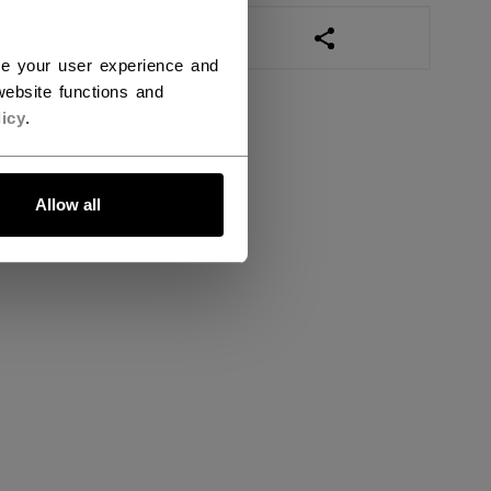
LINKS ZUM TEILEN
ce your user experience and
ebsite functions and
icy
.
Allow all