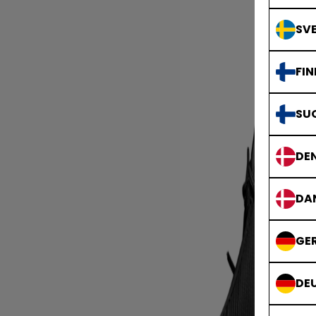
SVE
FIN
SU
DE
DA
GE
DE