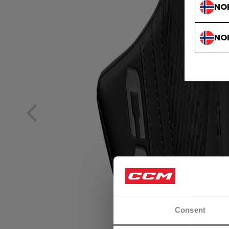
NO
NO
Consent