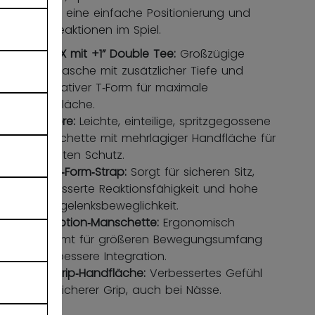
unterstützt eine einfache Positionierung und
schnelle Reaktionen im Spiel.
VORTX mit +1” Double Tee:
Großzügige
Fangtasche mit zusätzlicher Tiefe und
innovativer T‑Form für maximale
Fangfläche.
Litecore:
Leichte, einteilige, spritzgegossene
Manschette mit mehrlagiger Handfläche für
erhöhten Schutz.
Cross‑Form‑Strap:
Sorgt für sicheren Sitz,
verbesserte Reaktionsfähigkeit und hohe
Handgelenksbeweglichkeit.
FlexMotion‑Manschette:
Ergonomisch
geformt für größeren Bewegungsumfang
und bessere Integration.
Suregrip‑Handfläche:
Verbessertes Gefühl
und sicherer Grip, auch bei Nässe.