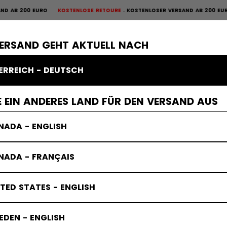
00 EURO
KOSTENLOSE RETOURE
KOSTENLOSER VERSAND AB 200 EURO
KOST
OURE
×
ME
SCHUTZAUSRÜSTUNG
TORWART
BEKLEIDUNG
ZUBEHÖR
VERSAND GEHT AKTUELL NACH
ERREICH - DEUTSCH
 & Stockhand
 EIN ANDERES LAND FÜR DEN VERSAND AUS
NADA - ENGLISH
NADA - FRANÇAIS
TED STATES - ENGLISH
DEN - ENGLISH