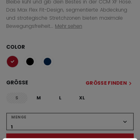
Bleibe kühl und gib dein Bestes in der CCM XF Hose.
Das Max Flex Fit-Design, segmentierte Abdeckung
und strategische Stretchzonen bieten maximale
Bewegungsfreiheit...
Mehr sehen
COLOR
ausgewählt
GRÖSSE
GRÖSSE FINDEN
S
M
L
XL
not.available
MENGE