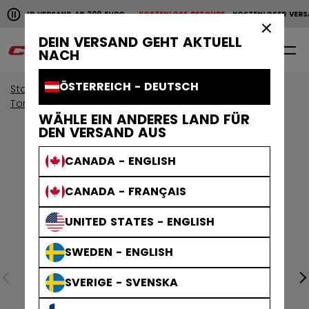
Horizontale Bildlaufanimation anhalten.
NLOSER VERSAND AB 200 EURO
KOSTENLOSE RETOURE
KOSTENLOSER VERS
KOSTENLOSER VERSAND AB 200 EURO
KOSTENLOSE RET
×
DEIN VERSAND GEHT AKTUELL
0
DE
NACH
ÖSTERREICH - DEUTSCH
Start
Torwart
Torwartausrüstung
Torwarthose
WÄHLE EIN ANDERES LAND FÜR
DEN VERSAND AUS
CANADA - ENGLISH
CANADA - FRANÇAIS
UNITED STATES - ENGLISH
SWEDEN - ENGLISH
SVERIGE - SVENSKA