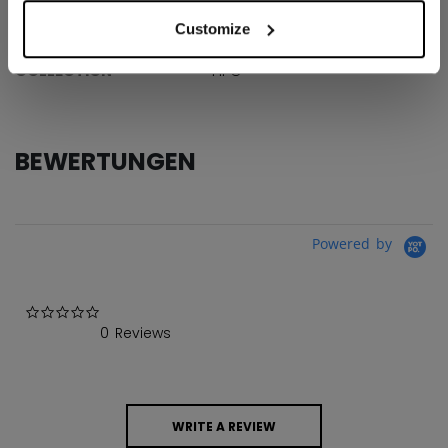
Customize
AGE GROUP
Senior
COLLECTION
HPG
BEWERTUNGEN
Powered by
0.0 star rating
0 Reviews
WRITE A REVIEW