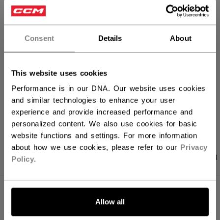
IN DEN WARENKORB
FILIALVERFÜGBARKEIT
Consent
Details
About
Versandbestimmungen
Kostenfreie Rücksendungen
This website uses cookies
Performance is in our DNA. Our website uses cookies
and similar technologies to enhance your user
LINKS ZUM TEI
experience and provide increased performance and
personalized content. We also use cookies for basic
website functions and settings. For more information
about how we use cookies, please refer to our
Privacy
PRODUKTFOTOS
ANGABEN
BEWERTUNGEN
Policy
.
ANGABEN
Allow all
ID
HPGXF-SR