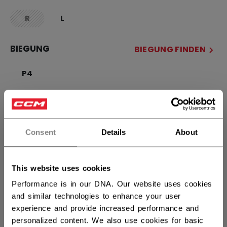
R
L
not.available
BIEGUNG
BIEGUNG FINDEN
P4
MENGE
Consent
Details
About
IN DEN WARENKORB
This website uses cookies
FILIALVERFÜGBARKEIT
Performance is in our DNA. Our website uses cookies
and similar technologies to enhance your user
Versandbestimmungen
experience and provide increased performance and
Kostenfreie Rücksendungen
personalized content. We also use cookies for basic