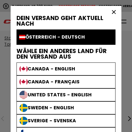
Horizontale Bildlaufanimation anhalten.
OSER VERSAND AB 200 EURO
KOSTENLOSE RETOURE
KOSTENLOSER VERSAND
KOSTENLOSER VERSAND AB 200 EURO
KOSTENLOSE RET
×
DEIN VERSAND GEHT AKTUELL
0
DE
NACH
ÖSTERREICH - DEUTSCH
Start
Torwart
Torwartausrüstung
Torwartschläger
WÄHLE EIN ANDERES LAND FÜR
DEN VERSAND AUS
CANADA - ENGLISH
CANADA - FRANÇAIS
UNITED STATES - ENGLISH
SWEDEN - ENGLISH
SVERIGE - SVENSKA