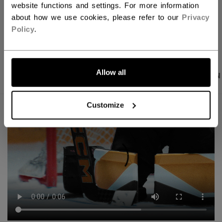
website functions and settings. For more information
about how we use cookies, please refer to our
Privacy
LINKS ZUM TEI
Policy
.
Allow all
PRODUKTFOTOS
BESCHREIBUNG
ANGABEN
Customize