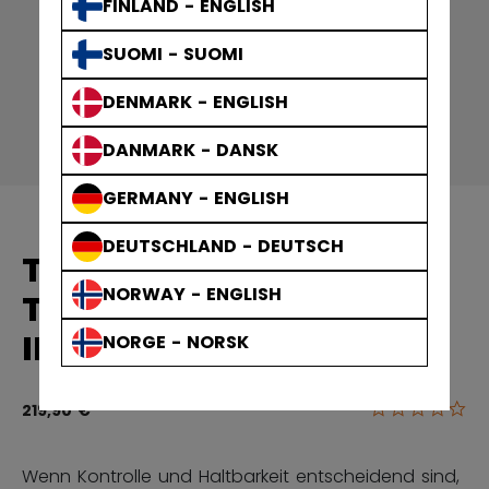
FINLAND - ENGLISH
SUOMI - SUOMI
DENMARK - ENGLISH
DANMARK - DANSK
GERMANY - ENGLISH
DEUTSCHLAND - DEUTSCH
TACKS
NORWAY - ENGLISH
TORWARTSCHLÄGER
INTERMEDIATE P4
NORGE - NORSK
0.0
3,6 von 5 Ku
219,90 €
Wenn Kontrolle und Haltbarkeit entscheidend sind,