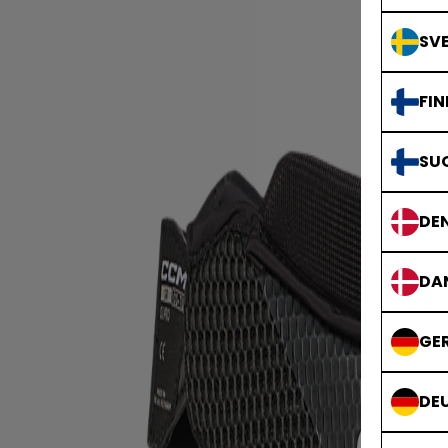
SVE
FIN
SU
DE
DA
GE
DE