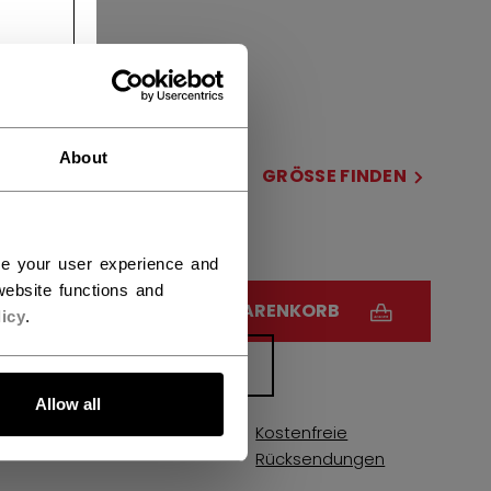
COLOR
ausgewählt
About
GRÖSSE
GRÖSSE FINDEN
OSFA
ce your user experience and
ebsite functions and
MENGE
IN DEN WARENKORB
icy
.
FILIALVERFÜGBARKEIT
Allow all
Kostenfreie
Versandbestimmungen
Rücksendungen