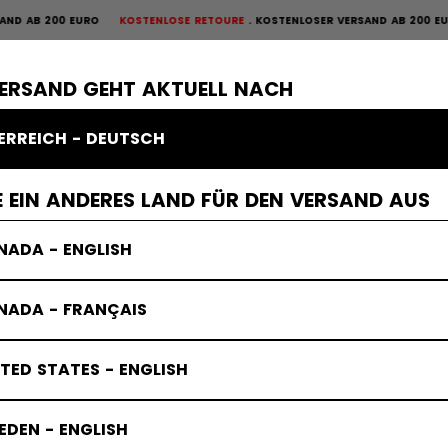
B 200 EURO
KOSTENLOSE RETOURE
KOSTENLOSER VERSAND AB 200 EURO
K
OURE
×
ME
SCHUTZAUSRÜSTUNG
TORWART
BEKLEIDUNG
ZUBEHÖR
VERSAND GEHT AKTUELL NACH
ERREICH - DEUTSCH
 EIN ANDERES LAND FÜR DEN VERSAND AUS
NADA - ENGLISH
NADA - FRANÇAIS
TED STATES - ENGLISH
DEN - ENGLISH