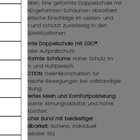
einzuschränken. Eine geformte Doppelschale mit
D3O® und HD‑geformten Schäumen absorbiert
hochenergetische Einschläge im Leisten‑ und
Hüftbereich und schützt zuverlässig in den
härtesten Spielsituationen.
Geformte Doppelschale mit D3O®:
Maximaler Aufprallschutz.
HD‑geformte Schäume:
Hoher Schutz im
Leisten‑ und Hüftbereich.
FLEXMOTION:
Gelenkkonstruktion für
dynamische Bewegungen bei vollständiger
Abdeckung.
Perforiertes Mesh und Komfortpolsterung:
Verbesserte Atmungsaktivität und hoher
Tragekomfort.
Elastischer Bund mit beidseitiger
Verstellbarkeit:
Sicherer, individuell
anpassbarer Sitz.