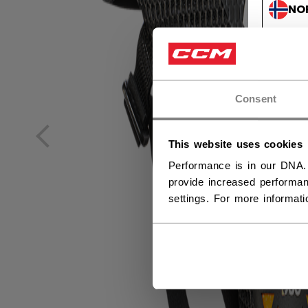
NO
NO
Consent
This website uses cookies
Performance is in our DNA.
provide increased performan
settings. For more informat