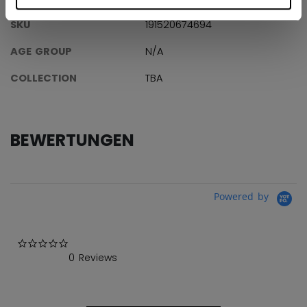
SKU
191520674694
AGE GROUP
N/A
COLLECTION
TBA
BEWERTUNGEN
Powered by
0.0 star rating
0 Reviews