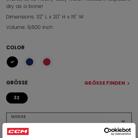
dry as a bone!
Dimensions: 32" L x 20" H x 15" W
Volume: 9,600 inch
COLOR
ausgewählt
GRÖSSE
GRÖSSE FINDEN
32
MENGE