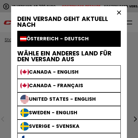
Horizontale Bildlaufanimation anhalten.
NLOSER VERSAND AB 200 EURO
KOSTENLOSE RETOURE
KOSTENLOSER VERS
KOSTENLOSER VERSAND AB 200 EURO
KOSTENLOSE RET
×
DEIN VERSAND GEHT AKTUELL
0
DE
NACH
ÖSTERREICH - DEUTSCH
Start
Zubehör
Eishockey Taschen
WÄHLE EIN ANDERES LAND FÜR
DEN VERSAND AUS
CANADA - ENGLISH
CANADA - FRANÇAIS
UNITED STATES - ENGLISH
SWEDEN - ENGLISH
SVERIGE - SVENSKA