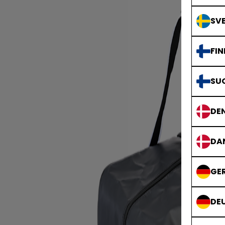
SVE
FIN
SU
DE
DA
GE
DE