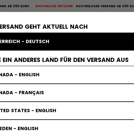
B 200 EURO
KOSTENLOSE RETOURE
KOSTENLOSER VERSAND AB 200 EURO
K
OURE
×
ME
SCHUTZAUSRÜSTUNG
TORWART
BEKLEIDUNG
ZUBEHÖR
VERSAND GEHT AKTUELL NACH
ERREICH - DEUTSCH
 EIN ANDERES LAND FÜR DEN VERSAND AUS
NADA - ENGLISH
NADA - FRANÇAIS
TED STATES - ENGLISH
DEN - ENGLISH