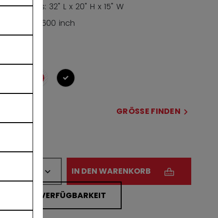
Dimensions: 32" L x 20" H x 15" W
Volume: 9,600 inch
COLOR
ausgewählt
GRÖSSE
GRÖSSE FINDEN
32
MENGE
IN DEN WARENKORB
FILIALVERFÜGBARKEIT