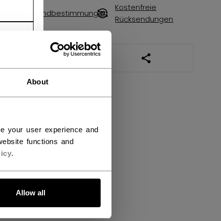
Kostenfreie
Versandbestimmungen
Rücksendungen
LINKS ZUM TEILEN
About
ce your user experience and
ebsite functions and
icy
.
Allow all