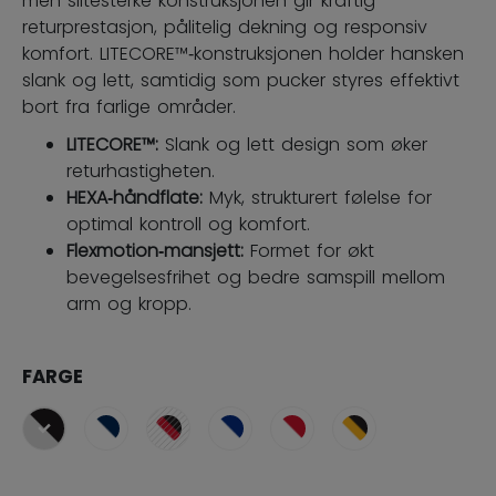
men slitesterke konstruksjonen gir kraftig
returprestasjon, pålitelig dekning og responsiv
komfort. LITECORE™‑konstruksjonen holder hansken
slank og lett, samtidig som pucker styres effektivt
bort fra farlige områder.
LITECORE™:
Slank og lett design som øker
returhastigheten.
HEXA‑håndflate:
Myk, strukturert følelse for
optimal kontroll og komfort.
Flexmotion‑mansjett:
Formet for økt
bevegelsesfrihet og bedre samspill mellom
arm og kropp.
FARGE
selected