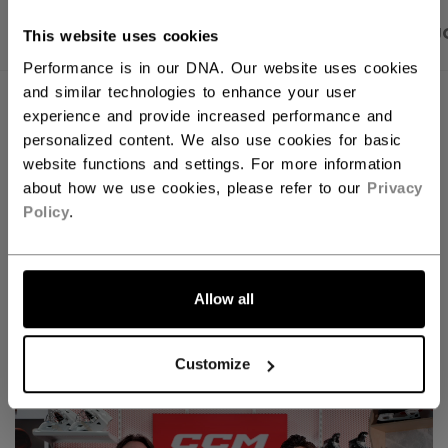
PRODUKTBILDER
BESKRIVELSE
SPESIFIKAS
This website uses cookies
Performance is in our DNA. Our website uses cookies
and similar technologies to enhance your user
experience and provide increased performance and
personalized content. We also use cookies for basic
website functions and settings. For more information
about how we use cookies, please refer to our
Privacy
Policy
.
Allow all
Discover the new Tacks goalie line!
Customize