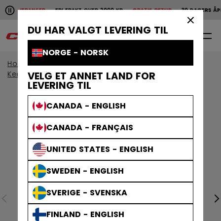
Pause the horizontal scroll animation.
E LEVERANSER
FRI FRAKT OVER 2000 KR
GRATIS RETUR
30 DAGERS ÅPEN
Raske leveranser
Fri frakt over 2000 kr
Gratis
×
DU HAR VALGT LEVERING TIL
0
NO
NORGE - NORSK
Home
Keeper
Keeperbeskyttelse
Keeperhansker & blockers
VELG ET ANNET LAND FOR
LEVERING TIL
CANADA - ENGLISH
CANADA - FRANÇAIS
UNITED STATES - ENGLISH
SWEDEN - ENGLISH
SVERIGE - SVENSKA
FINLAND - ENGLISH