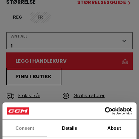
STØRRELSE
STØRRELSESGUIDE
REG
FR
not.available
ANTALL
LEGG I HANDLEKURV
FINN I BUTIKK
Fraktvilkår
Gratis returer
ÅPNE SOSIALE 
Consent
Details
About