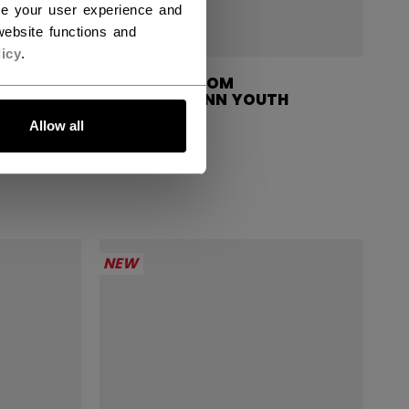
ce your user experience and
ebsite functions and
icy
.
CCM PHENOM
OUTH
KEEPERSKINN YOUTH
Allow all
1999,00 kr
NEW