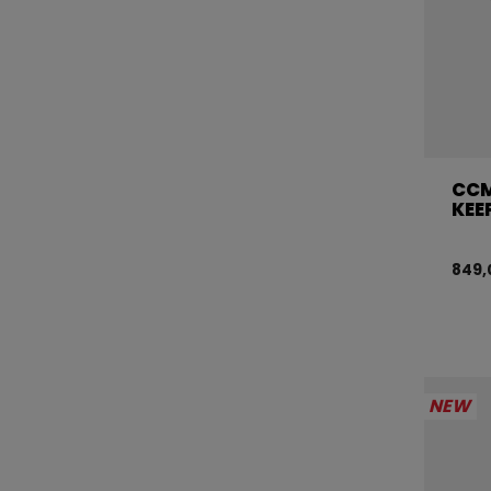
CC
KEE
849,
NEW