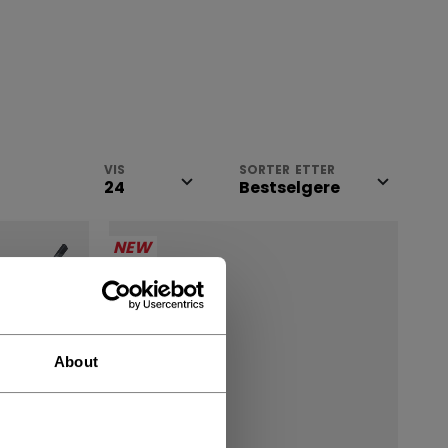
VIS
SORTER ETTER
NEW
About