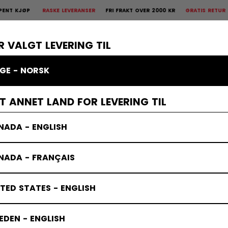
RASKE LEVERANSER
FRI FRAKT OVER 2000 KR
GRATIS RETUR
30 DAGERS
 Retur
30 dagers åpent kjøp
×
R
BESKYTTELSE
KEEPER
KLÆR
TILBEHØR
BANDY
SALG
R VALGT LEVERING TIL
GE - NORSK
M målvakt
ET ANNET LAND FOR LEVERING TIL
NADA - ENGLISH
NADA - FRANÇAIS
TED STATES - ENGLISH
DEN - ENGLISH