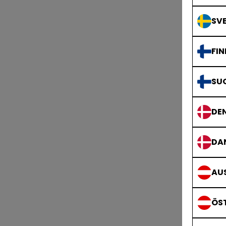
SVE
FIN
SU
DE
DA
AUS
ÖS