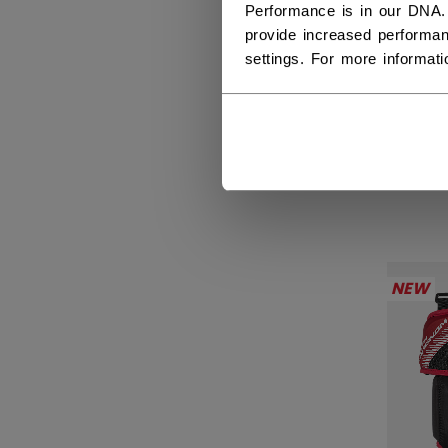
Performance is in our DNA.
provide increased performan
settings. For more informat
CC
MÅL
1399
NEW