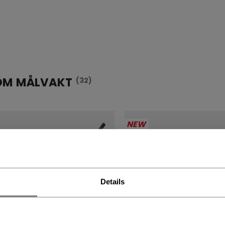
OM MÅLVAKT
(32)
NEW
Details