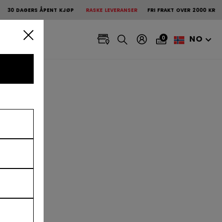
 ÅPENT KJØP
RASKE LEVERANSER
FRI FRAKT OVER 2000 KR
GRATIS RE
NO
0