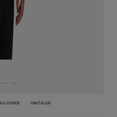
KASJONER
OMTALER