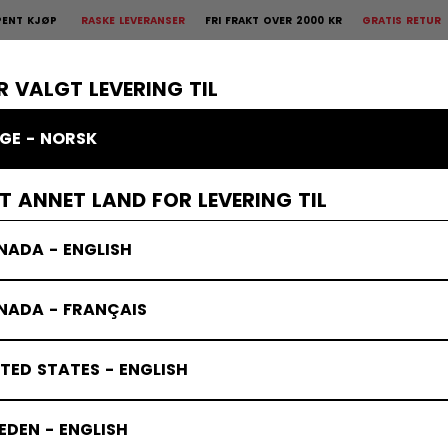
ØP
RASKE LEVERANSER
FRI FRAKT OVER 2000 KR
GRATIS RETUR
30 DA
 Retur
30 dagers åpent kjøp
×
R
BESKYTTELSE
KEEPER
KLÆR
TILBEHØR
BANDY
SALG
R VALGT LEVERING TIL
GE - NORSK
ET ANNET LAND FOR LEVERING TIL
NADA - ENGLISH
NADA - FRANÇAIS
TED STATES - ENGLISH
DEN - ENGLISH