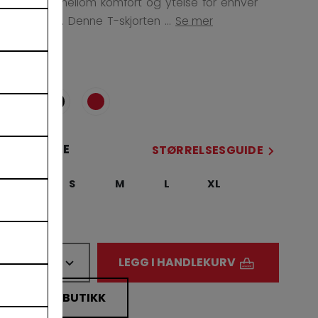
balansen mellom komfort og ytelse for enhver
treningsøkt. Denne T-skjorten ...
Se mer
FARGE
selected
STØRRELSE
STØRRELSESGUIDE
XS
S
M
L
XL
2XL
not.available
ANTALL
LEGG I HANDLEKURV
FINN I BUTIKK