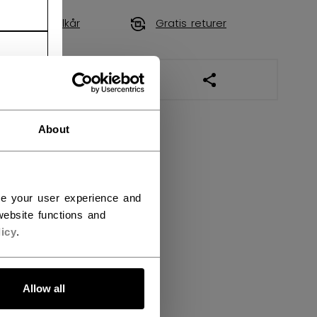
Fraktvilkår
Gratis returer
ÅPNE SOSIALE DEL
About
ce your user experience and
ebsite functions and
icy
.
Allow all