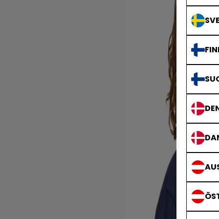
SVE
FIN
SU
DE
DA
AUS
ÖS