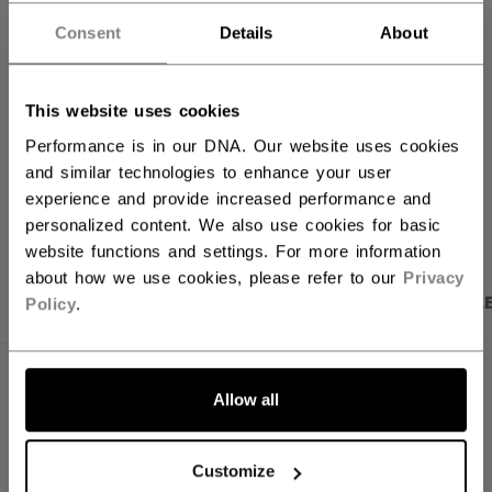
Consent
Details
About
FINN I BUTIKK
Fraktvilkår
Gratis returer
This website uses cookies
Performance is in our DNA. Our website uses cookies
and similar technologies to enhance your user
ÅPNE SOSIALE 
experience and provide increased performance and
personalized content. We also use cookies for basic
website functions and settings. For more information
about how we use cookies, please refer to our
Privacy
PRODUKTBILDER
SPESIFIKASJONER
OMTAL
Policy
.
SPESIFIKASJONER
Allow all
ID
FHO51A-YT
Customize
AGE GROUP
Youth