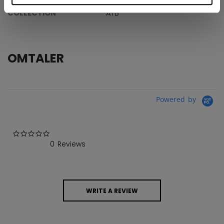
COLLECTION
ATB
OMTALER
Powered by
0.0 star rating
0 Reviews
WRITE A REVIEW