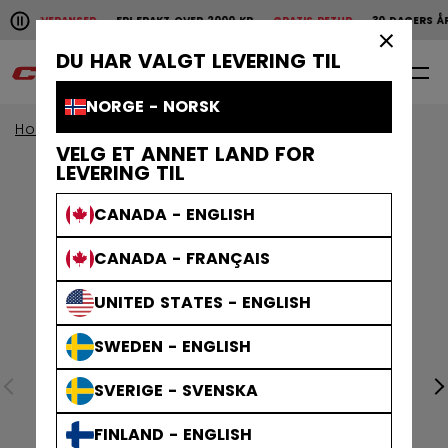
Pause the horizontal scroll animation.
SKE LEVERANSER
FRI FRAKT OVER 2000 KR
GRATIS RETUR
30 DAGERS ÅP
Raske leveranser
Fri frakt over 2000 kr
Gratis
×
DU HAR VALGT LEVERING TIL
0
NO
NORGE - NORSK
Home
Klær
Samlinger
Athleisure
VELG ET ANNET LAND FOR
LEVERING TIL
CANADA - ENGLISH
CANADA - FRANÇAIS
UNITED STATES - ENGLISH
SWEDEN - ENGLISH
SVERIGE - SVENSKA
FINLAND - ENGLISH