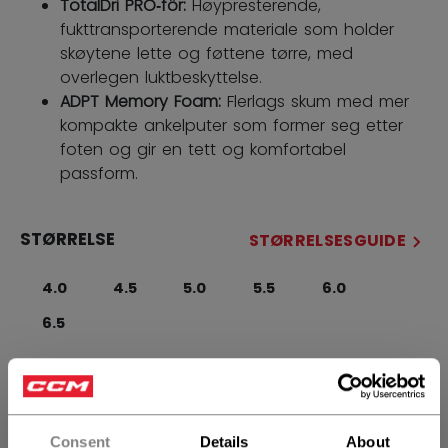
TotalDri PRO‑fôr:
Høypresterende,
fukttransporterende materiale som holder
skøytene lette og føttene tørre, med
overlegen luktbeskyttelse.
ADPT Memory Foam:
Flerlags skum med mer
kompakte ankelputer som former seg etter
foten og gir en tett og komfortabel
passform.
STØRRELSE
STØRRELSESGUIDE
4.0
4.5
5.0
5.5
6.0
6.5
BREDDE
Regular
Consent
Details
About