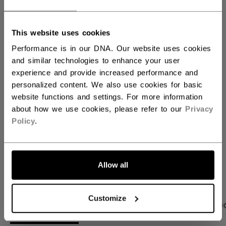
ANTALL
This website uses cookies
Performance is in our DNA. Our website uses cookies
LEGG I HANDLEKURV
and similar technologies to enhance your user
experience and provide increased performance and
personalized content. We also use cookies for basic
FINN I BUTIKK
website functions and settings. For more information
about how we use cookies, please refer to our
Privacy
Fraktvilkår
Gratis returer
Policy
.
ÅPNE SOSIALE 
Allow all
Customize
PRODUKTBILDER
BESKRIVELSE
SPESIFIKAS