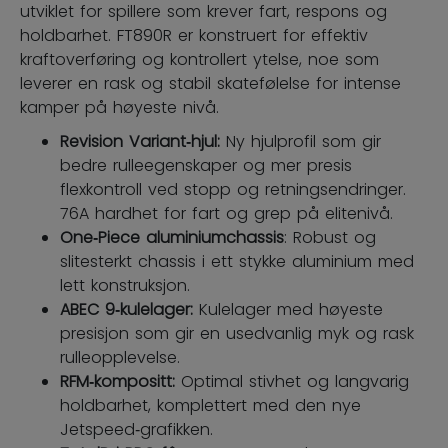
utviklet for spillere som krever fart, respons og
holdbarhet. FT890R er konstruert for effektiv
kraftoverføring og kontrollert ytelse, noe som
leverer en rask og stabil skatefølelse for intense
kamper på høyeste nivå.
Revision Variant‑hjul:
Ny hjulprofil som gir
bedre rulleegenskaper og mer presis
flexkontroll ved stopp og retningsendringer.
76A hardhet for fart og grep på elitenivå.
One‑Piece aluminiumchassis
: Robust og
slitesterkt chassis i ett stykke aluminium med
lett konstruksjon.
ABEC 9‑kulelager:
Kulelager med høyeste
presisjon som gir en usedvanlig myk og rask
rulleopplevelse.
RFM‑kompositt:
Optimal stivhet og langvarig
holdbarhet, komplettert med den nye
Jetspeed‑grafikken.