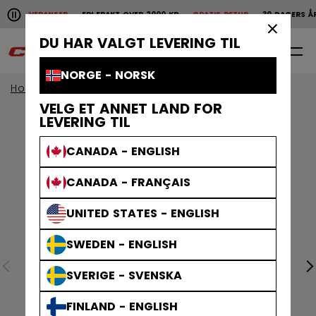
Pause the horizontal scroll animation.
KE LEVERANSER
FRI FRAKT OVER 2000 KR
GRATIS RETUR
30 DAGERS ÅPEN
Raske leveranser
Fri frakt over 2000 kr
Gratis
×
DU HAR VALGT LEVERING TIL
0
NO
NORGE - NORSK
Home
VELG ET ANNET LAND FOR
LEVERING TIL
CANADA - ENGLISH
CANADA - FRANÇAIS
UNITED STATES - ENGLISH
SWEDEN - ENGLISH
SVERIGE - SVENSKA
FINLAND - ENGLISH