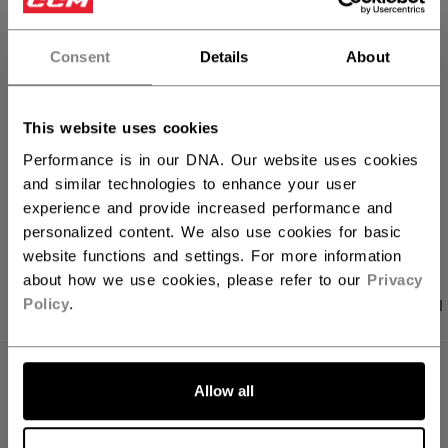
FILIALVERFÜGBARKEIT
Consent
Details
About
Versandbestimmungen
This website uses cookies
Kostenfreie Rücksendungen
Performance is in our DNA. Our website uses cookies
and similar technologies to enhance your user
LINKS ZUM TEI
experience and provide increased performance and
personalized content. We also use cookies for basic
website functions and settings. For more information
about how we use cookies, please refer to our
Privacy
PRODUKTFOTOS
ANGABEN
BEWERTUNGEN
Policy
.
ANGABEN
Allow all
ID
FHO57A-AD