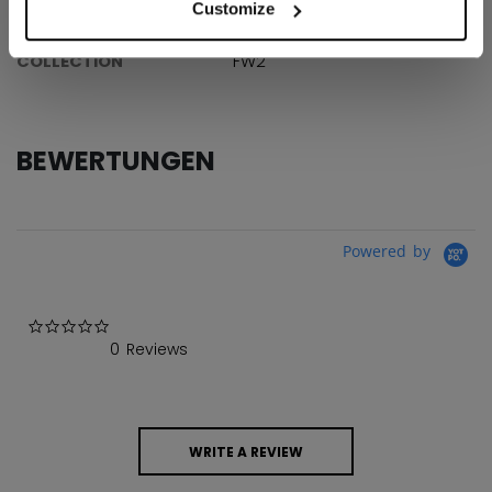
Customize
AGE GROUP
Adult
COLLECTION
FW2
BEWERTUNGEN
Powered by
0.0 star rating
0 Reviews
WRITE A REVIEW