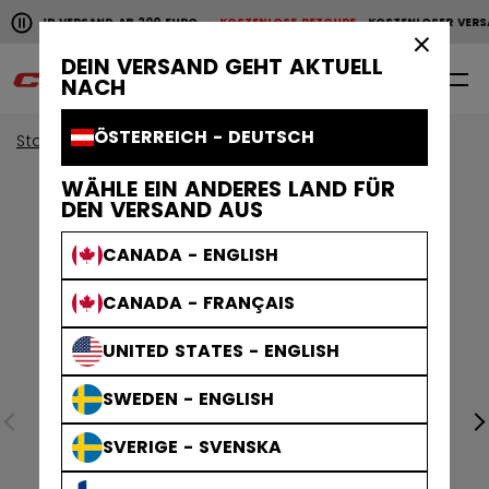
Horizontale Bildlaufanimation anhalten.
NLOSER VERSAND AB 200 EURO
KOSTENLOSE RETOURE
KOSTENLOSER VERS
KOSTENLOSER VERSAND AB 200 EURO
KOSTENLOSE RET
×
DEIN VERSAND GEHT AKTUELL
0
DE
NACH
ÖSTERREICH - DEUTSCH
Start
Bekleidung
Collections
Holiday
WÄHLE EIN ANDERES LAND FÜR
DEN VERSAND AUS
CANADA - ENGLISH
CANADA - FRANÇAIS
UNITED STATES - ENGLISH
SWEDEN - ENGLISH
SVERIGE - SVENSKA