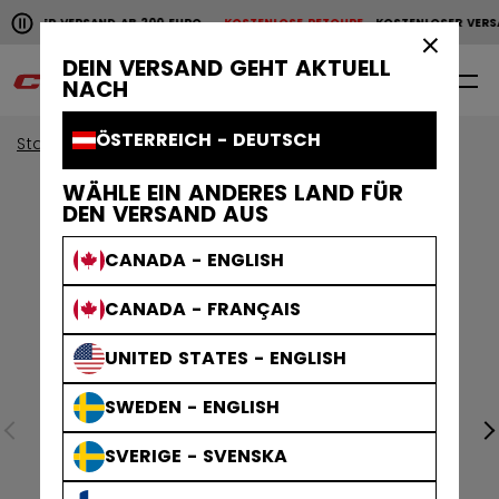
Horizontale Bildlaufanimation anhalten.
NLOSER VERSAND AB 200 EURO
KOSTENLOSE RETOURE
KOSTENLOSER VERS
KOSTENLOSER VERSAND AB 200 EURO
KOSTENLOSE RET
×
DEIN VERSAND GEHT AKTUELL
0
DE
NACH
ÖSTERREICH - DEUTSCH
Start
Bekleidung
Collections
Stripe
WÄHLE EIN ANDERES LAND FÜR
DEN VERSAND AUS
CANADA - ENGLISH
CANADA - FRANÇAIS
UNITED STATES - ENGLISH
SWEDEN - ENGLISH
SVERIGE - SVENSKA