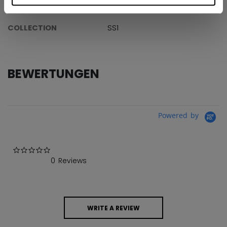
AGE GROUP
Adult
COLLECTION
SS1
BEWERTUNGEN
Powered by
0.0 star rating
0 Reviews
WRITE A REVIEW