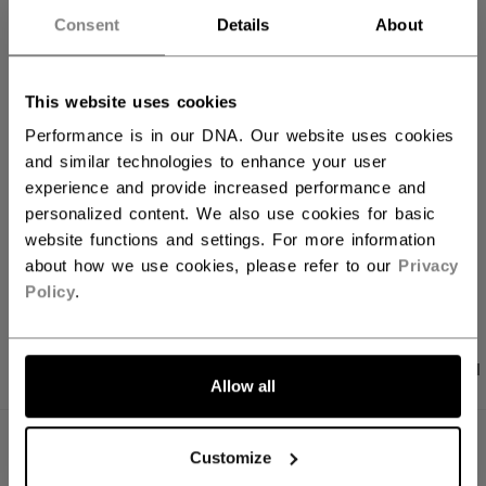
Consent
Details
About
IN DEN WARENKORB
FILIALVERFÜGBARKEIT
This website uses cookies
Performance is in our DNA. Our website uses cookies
Versandbestimmungen
and similar technologies to enhance your user
Kostenfreie Rücksendungen
experience and provide increased performance and
personalized content. We also use cookies for basic
website functions and settings. For more information
LINKS ZUM TEI
about how we use cookies, please refer to our
Privacy
Policy
.
PRODUKTFOTOS
ANGABEN
BEWERTUNGEN
Allow all
ANGABEN
Customize