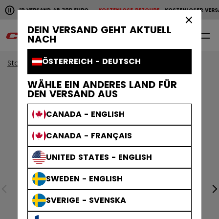
Horizontale Bildlaufanimation anhalten.
NLOSER VERSAND AB 200 EURO
KOSTENLOSE RETOURE
KOSTENLOSER VERS
KOSTENLOSER VERSAND AB 200 EURO
KOSTENLOSE RET
×
DEIN VERSAND GEHT AKTUELL
0
DE
NACH
ÖSTERREICH - DEUTSCH
Start
Bekleidung
Collections
Stripe
WÄHLE EIN ANDERES LAND FÜR
DEN VERSAND AUS
CANADA - ENGLISH
CANADA - FRANÇAIS
UNITED STATES - ENGLISH
SWEDEN - ENGLISH
SVERIGE - SVENSKA