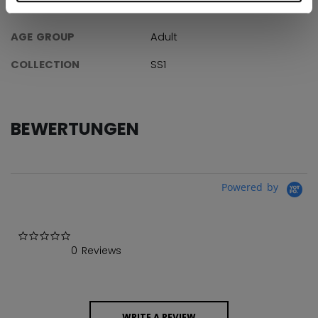
ID
TSS61A-AD
AGE GROUP
Adult
COLLECTION
SS1
BEWERTUNGEN
Powered by
0.0 star rating
0 Reviews
WRITE A REVIEW