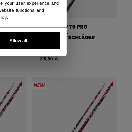
ce your user experience and
ebsite functions and
icy
.
JETSPEED FT9 PRO
CHARCOAL
ER
EISHOCKEYSCHLÄGER
Allow all
JUNIOR
219,90 €
NEW