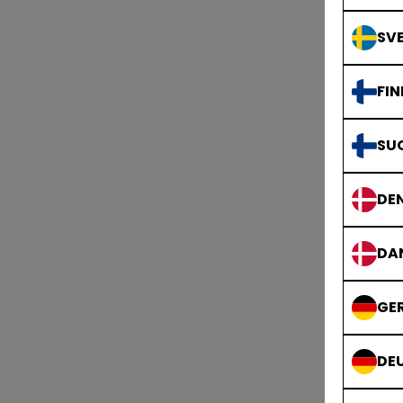
SVE
FIN
SU
DE
DA
GE
DE