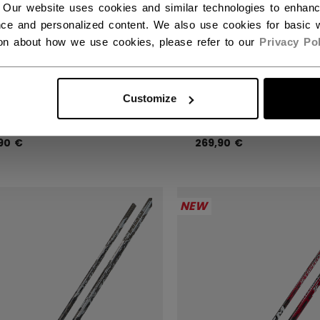
 Our website uses cookies and similar technologies to enhan
ce and personalized content. We also use cookies for basic w
ion about how we use cookies, please refer to our
Privacy Pol
SPEED FT9 PRO
JETSPEED FT9 PRO
ARCOAL
CHARCOAL
HOCKEYSCHLÄGER
EISHOCKEYSCHLÄG
Customize
IOR
INTERMEDIATE
90 €
269,90 €
NEW