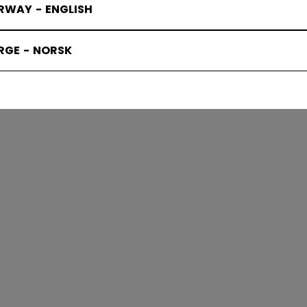
RWAY - ENGLISH
SPEED SCHL
RGE - NORSK