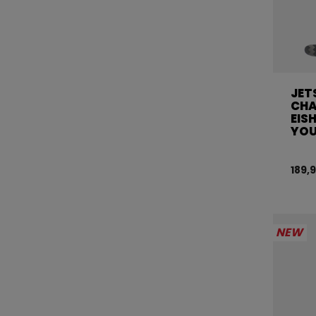
JET
CH
EIS
YO
189,
NEW