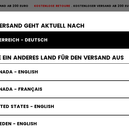
200 EURO
KOSTENLOSE RETOURE
KOSTENLOSER VERSAND AB 200 EURO
KOS
OURE
×
ME
SCHUTZAUSRÜSTUNG
TORWART
BEKLEIDUNG
ZUBEHÖR
VERSAND GEHT AKTUELL NACH
ERREICH - DEUTSCH
tspeed Schläger
 EIN ANDERES LAND FÜR DEN VERSAND AUS
NADA - ENGLISH
NADA - FRANÇAIS
TED STATES - ENGLISH
DEN - ENGLISH