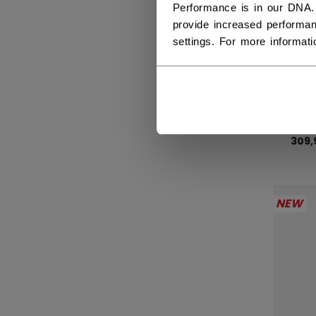
Performance is in our DNA.
provide increased performan
settings. For more informat
JET
CH
EIS
SEN
309,
NEW