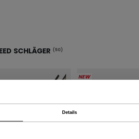
PEED SCHLÄGER
(50)
NEW
Details