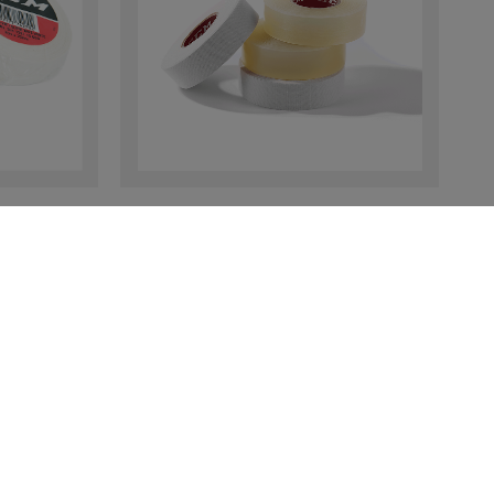
 25MM
TAPE VORTEILSPAKET
17,90 €
ANZEIGEN
/17)