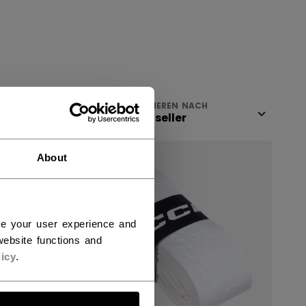
ANZEIGEN
SORTIEREN NACH
NEW
About
ce your user experience and
ebsite functions and
icy
.