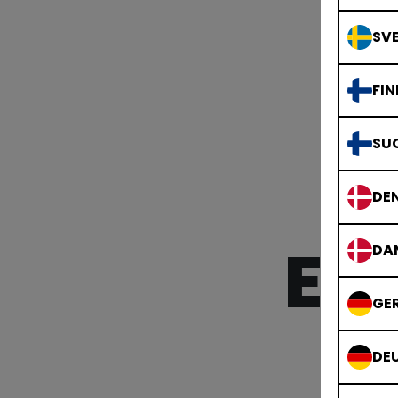
SVE
FIN
SU
DE
EI
DA
GE
DE