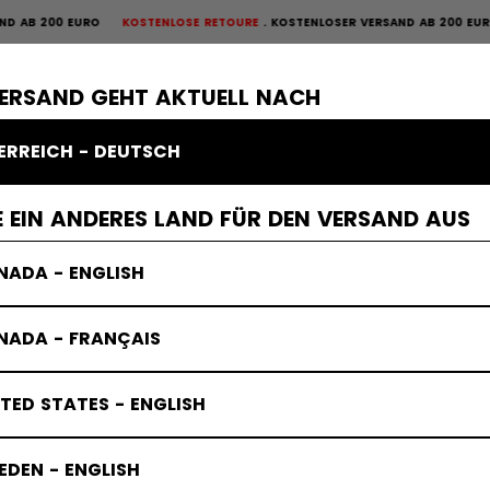
0 EURO
KOSTENLOSE RETOURE
KOSTENLOSER VERSAND AB 200 EURO
KOSTEN
OURE
×
ME
SCHUTZAUSRÜSTUNG
TORWART
BEKLEIDUNG
ZUBEHÖR
VERSAND GEHT AKTUELL NACH
ERREICH - DEUTSCH
 EIN ANDERES LAND FÜR DEN VERSAND AUS
NADA - ENGLISH
NADA - FRANÇAIS
TED STATES - ENGLISH
DEN - ENGLISH