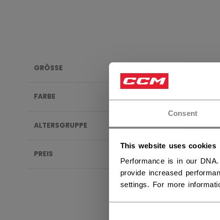
GRÖSSE
EISH
FARBE
NEW
Consent
ALTERSGRUPPE
This website uses cookies
PREIS
Performance is in our DNA.
provide increased performan
settings. For more informat