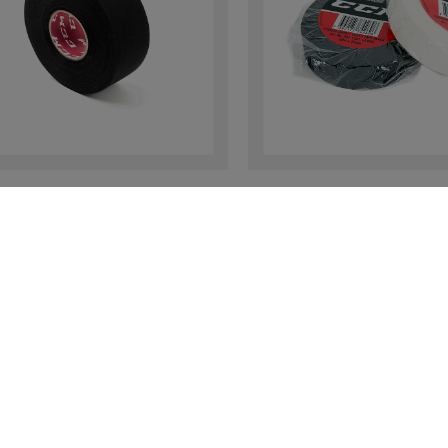
FFBAND 25M X 36MM
STOFFBAND 20M X
HWARZ
SCHWARZ
 €
5,90 €
MEHR LADEN
(12