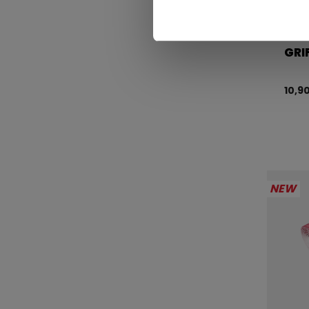
GRI
10,9
NEW