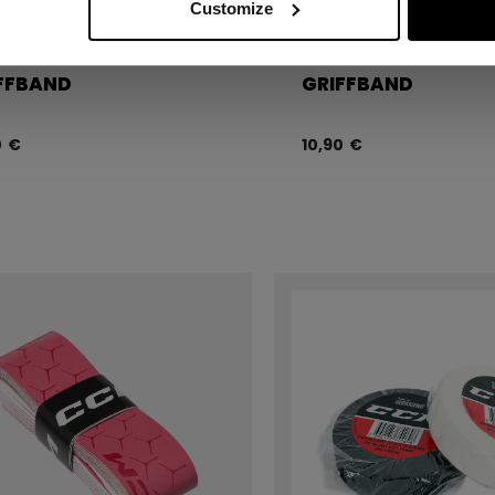
Customize
FFBAND
GRIFFBAND
0 €
10,90 €