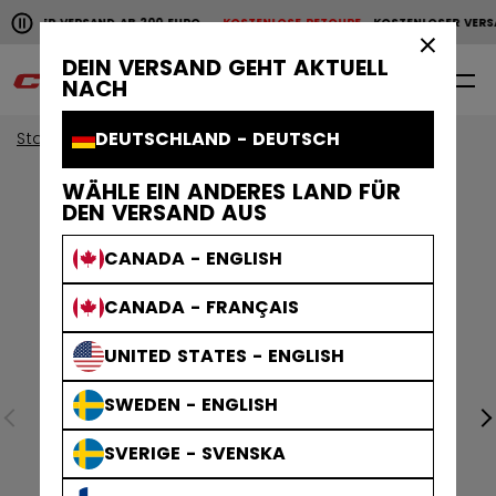
Horizontale Bildlaufanimation anhalten.
LOSER VERSAND AB 200 EURO
KOSTENLOSE RETOURE
KOSTENLOSER VERSA
KOSTENLOSER VERSAND AB 200 EURO
KOSTENLOSE RET
×
DEIN VERSAND GEHT AKTUELL
0
DE
NACH
DEUTSCHLAND - DEUTSCH
Start
WÄHLE EIN ANDERES LAND FÜR
DEN VERSAND AUS
CANADA - ENGLISH
CANADA - FRANÇAIS
UNITED STATES - ENGLISH
SWEDEN - ENGLISH
SVERIGE - SVENSKA