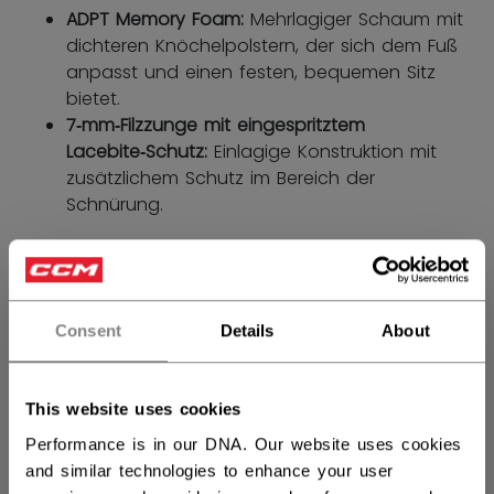
ADPT Memory Foam:
Mehrlagiger Schaum mit
dichteren Knöchelpolstern, der sich dem Fuß
anpasst und einen festen, bequemen Sitz
bietet.
7‑mm‑Filzzunge mit eingespritztem
Lacebite‑Schutz:
Einlagige Konstruktion mit
zusätzlichem Schutz im Bereich der
Schnürung.
GRÖSSE
GRÖSSE FINDEN
7.0
7.5
8.0
8.5
9.0
Consent
Details
About
9.5
10.0
10.5
11.0
not.available
This website uses cookies
BREITE
Performance is in our DNA. Our website uses cookies
and similar technologies to enhance your user
Regular