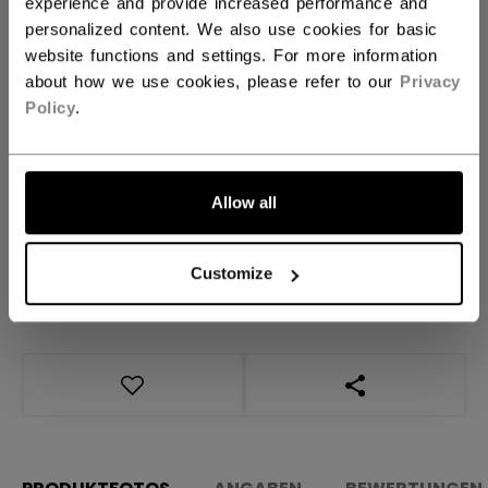
experience and provide increased performance and
personalized content. We also use cookies for basic
website functions and settings. For more information
MENGE
about how we use cookies, please refer to our
Privacy
Policy
.
IN DEN WARENKORB
FILIALVERFÜGBARKEIT
Allow all
Versandbestimmungen
Customize
Kostenfreie Rücksendungen
LINKS ZUM TEI