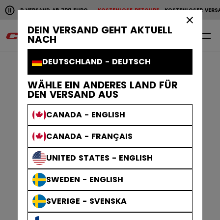
Horizontale Bildlaufanimation anhalten.
OSER VERSAND AB 200 EURO
KOSTENLOSE RETOURE
KOSTENLOSER VERSAN
KOSTENLOSER VERSAND AB 200 EURO
KOSTENLOSE RET
×
DEIN VERSAND GEHT AKTUELL
0
DE
NACH
DEUTSCHLAND - DEUTSCH
WÄHLE EIN ANDERES LAND FÜR
DEN VERSAND AUS
CANADA - ENGLISH
CANADA - FRANÇAIS
UNITED STATES - ENGLISH
SWEDEN - ENGLISH
SVERIGE - SVENSKA