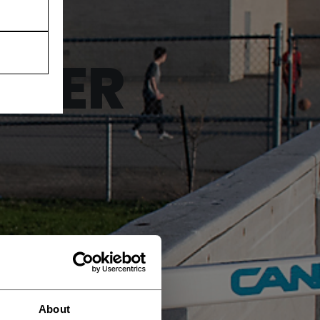
ÄGER
About