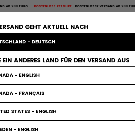
OSTENLOSE RETOURE
KOSTENLOSER VERSAND AB 200 EURO
KOSTENLOSE RE
OURE
×
ME
SCHUTZAUSRÜSTUNG
TORWART
BEKLEIDUNG
ZUBEHÖR
VERSAND GEHT AKTUELL NACH
TSCHLAND - DEUTSCH
 Schläger
 EIN ANDERES LAND FÜR DEN VERSAND AUS
NADA - ENGLISH
NADA - FRANÇAIS
TED STATES - ENGLISH
DEN - ENGLISH