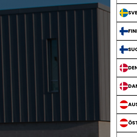
SVE
FIN
SU
DE
DA
AUS
ÖS