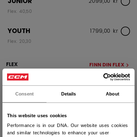
JUNIOR
2099,00 kr
Flex: 40,50
YOUTH
1799,00 kr
Flex: 20,30
FLEX
FINN DIN FLEX
55
65
Consent
Details
About
SIDE
R
L
This website uses cookies
Performance is in our DNA. Our website uses cookies
CURVE
FINN DIN CURVE
and similar technologies to enhance your user