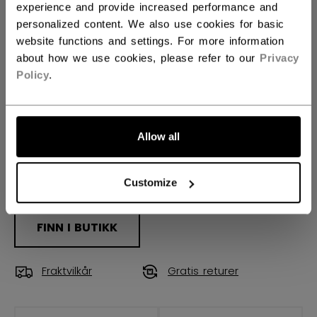
experience and provide increased performance and
90TM
88
P28+
P29+
not.available
personalized content. We also use cookies for basic
website functions and settings. For more information
KØLLELENGDE
about how we use cookies, please refer to our
Privacy
Policy
.
55.00
57.00
ANTALL
Allow all
Customize
LEGG I HANDLEKURV
FINN I BUTIKK
Fraktvilkår
Gratis returer