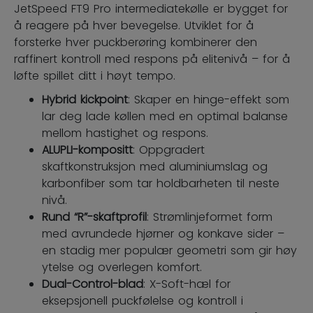
JetSpeed FT9 Pro intermediatekølle er bygget for
å reagere på hver bevegelse. Utviklet for å
forsterke hver puckberøring kombinerer den
raffinert kontroll med respons på elitenivå – for å
løfte spillet ditt i høyt tempo.
Hybrid kickpoint
: Skaper en hinge-effekt som
lar deg lade køllen med en optimal balanse
mellom hastighet og respons.
ALUPLI-kompositt
: Oppgradert
skaftkonstruksjon med aluminiumslag og
karbonfiber som tar holdbarheten til neste
nivå.
Rund “R”-skaftprofil
: Strømlinjeformet form
med avrundede hjørner og konkave sider –
en stadig mer populær geometri som gir høy
ytelse og overlegen komfort.
Dual-Control-blad
: X-Soft-hæl for
eksepsjonell puckfølelse og kontroll i