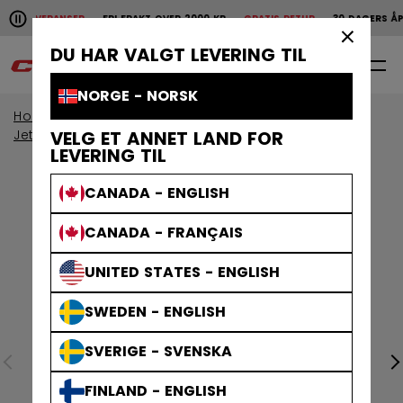
Pause the horizontal scroll animation.
E LEVERANSER
FRI FRAKT OVER 2000 KR
GRATIS RETUR
30 DAGERS ÅPENT
Raske leveranser
Fri frakt over 2000 kr
Gratis
×
DU HAR VALGT LEVERING TIL
0
NO
NORGE - NORSK
Home
Hockeykøller
Se alle Hockeykøller
Jetspeed-Hockeykøller
VELG ET ANNET LAND FOR
LEVERING TIL
CANADA - ENGLISH
CANADA - FRANÇAIS
UNITED STATES - ENGLISH
SWEDEN - ENGLISH
SVERIGE - SVENSKA
FINLAND - ENGLISH