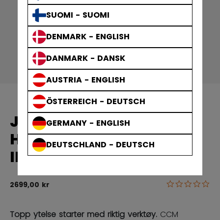
SUOMI - SUOMI
DENMARK - ENGLISH
DANMARK - DANSK
AUSTRIA - ENGLISH
ÖSTERREICH - DEUTSCH
JETSPEED FT9 PRO
GERMANY - ENGLISH
HOCKEYKØLLE
DEUTSCHLAND - DEUTSCH
INTERMEDIATE
0.0
3,3 out of 5 
2699,00 kr
Topp ytelse starter med riktig verktøy.
CCM