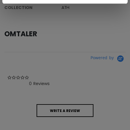
COLLECTION
ATH
OMTALER
Powered by
0.0 star rating
0 Reviews
WRITE A REVIEW