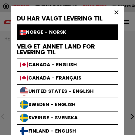
Pause the horizontal scroll animation.
SKE LEVERANSER
FRI FRAKT OVER 2000 KR
GRATIS RETUR
30 DAGERS ÅP
Raske leveranser
Fri frakt over 2000 kr
Gratis
×
DU HAR VALGT LEVERING TIL
0
NO
NORGE - NORSK
Home
Klær
VELG ET ANNET LAND FOR
LEVERING TIL
CANADA - ENGLISH
CANADA - FRANÇAIS
UNITED STATES - ENGLISH
SWEDEN - ENGLISH
SVERIGE - SVENSKA
FINLAND - ENGLISH