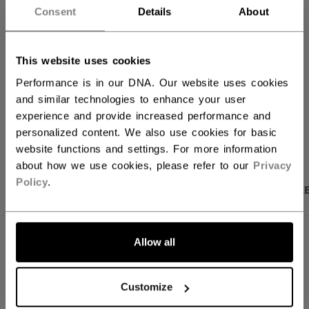
Consent
Details
About
FINN I BUTIKK
This website uses cookies
Fraktvilkår
Gratis returer
Performance is in our DNA. Our website uses cookies
and similar technologies to enhance your user
experience and provide increased performance and
ÅPNE SOSIALE 
personalized content. We also use cookies for basic
website functions and settings. For more information
about how we use cookies, please refer to our
Privacy
Policy
.
PRODUKTBILDER
SPESIFIKASJONER
OMTAL
SPESIFIKASJONER
Allow all
ID
FCR51A-YT
Customize
AGE GROUP
Youth