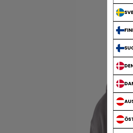
SVE
FIN
SU
DE
DA
AUS
ÖS