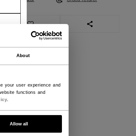
ÅPNE SOSIALE DEL
About
ce your user experience and
ebsite functions and
icy
.
Allow all