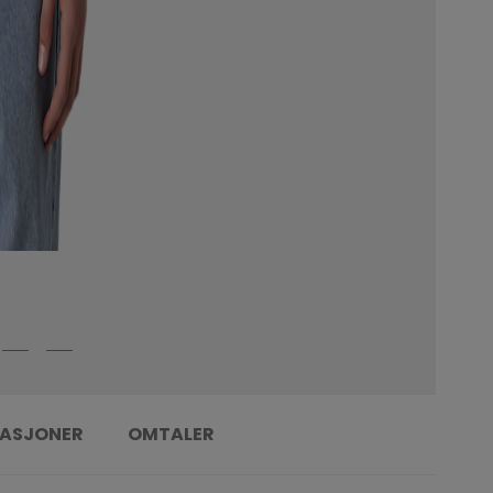
KASJONER
OMTALER