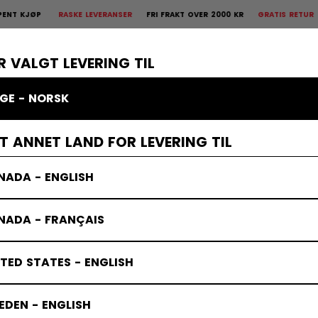
ØP
RASKE LEVERANSER
FRI FRAKT OVER 2000 KR
GRATIS RETUR
30 DA
 Retur
30 dagers åpent kjøp
×
R
BESKYTTELSE
KEEPER
KLÆR
TILBEHØR
BANDY
SALG
R VALGT LEVERING TIL
GE - NORSK
ET ANNET LAND FOR LEVERING TIL
NADA - ENGLISH
NADA - FRANÇAIS
TED STATES - ENGLISH
DEN - ENGLISH