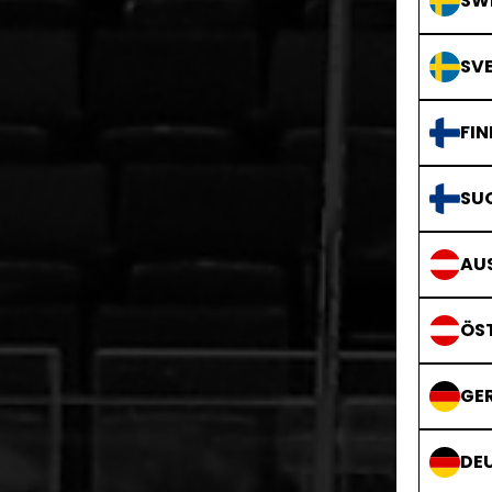
SWE
SVE
FIN
SU
AUS
ÖS
GE
DE