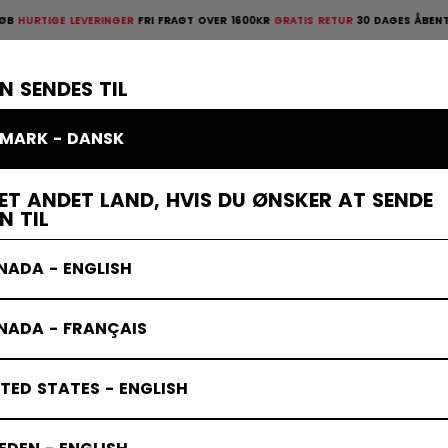
NGER
FRI FRAGT OVER 1600KR
GRATIS RETUR
30 DAGES ÅBENT KØB
HURTIGE LEVE
ges åbent køb
×
TTELSESUDSTYR
MÅLMAND
KLÆDER
TILBEHØR
BANDY
UD
N SENDES TIL
MARK - DANSK
ET ANDET LAND, HVIS DU ØNSKER AT SENDE
N TIL
NADA - ENGLISH
NADA - FRANÇAIS
TED STATES - ENGLISH