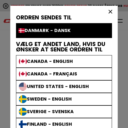
Pause the horizontal scroll animation.
VERINGER
FRI FRAGT OVER 1600KR
GRATIS RETUR
30 DAGES ÅBENT KØB
HURTIGE 
Hurtige leveringer
Fri fragt over 1600kr
Gratis retur
30 da
×
ORDREN SENDES TIL
0
DA
DANMARK - DANSK
VÆLG ET ANDET LAND, HVIS DU
ØNSKER AT SENDE ORDREN TIL
CANADA - ENGLISH
CANADA - FRANÇAIS
UNITED STATES - ENGLISH
SWEDEN - ENGLISH
SVERIGE - SVENSKA
FINLAND - ENGLISH