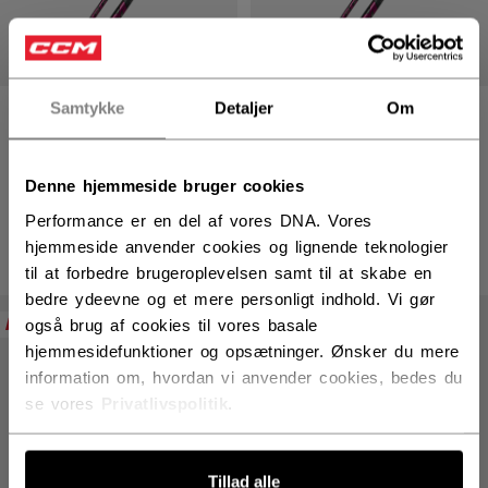
Samtykke
Detaljer
Om
RIBCOR TRIGGER
RIBCOR TRIGGER
UNLEASHED PRO
UNLEASHED PRO
HOCKEYSTAV SENIOR
HOCKEYSTAV
INTERMEDIATE
Denne hjemmeside bruger cookies
2199,00 kr
Performance er en del af vores DNA. Vores
1799,00 kr
hjemmeside anvender cookies og lignende teknologier
til at forbedre brugeroplevelsen samt til at skabe en
bedre ydeevne og et mere personligt indhold. Vi gør
PRE-ORDER
PRE-ORDER
også brug af cookies til vores basale
hjemmesidefunktioner og opsætninger. Ønsker du mere
information om, hvordan vi anvender cookies, bedes du
se vores
Privatlivspolitik
.
Tillad alle