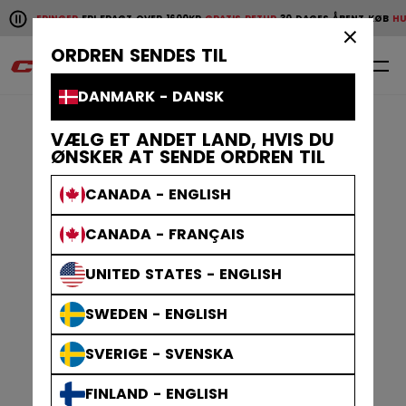
Pause the horizontal scroll animation.
EVERINGER
FRI FRAGT OVER 1600KR
GRATIS RETUR
30 DAGES ÅBENT KØB
HURTIG
Hurtige leveringer
Fri fragt over 1600kr
Gratis retur
30 da
×
ORDREN SENDES TIL
0
DA
DANMARK - DANSK
VÆLG ET ANDET LAND, HVIS DU
ØNSKER AT SENDE ORDREN TIL
CANADA - ENGLISH
CANADA - FRANÇAIS
UNITED STATES - ENGLISH
SWEDEN - ENGLISH
SVERIGE - SVENSKA
FINLAND - ENGLISH