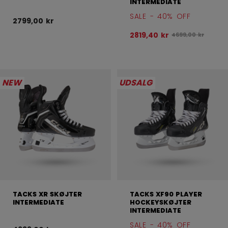
INTERMEDIATE
SALE - 40% OFF
2799,00 kr
2819,40 kr
Oprindelig pris fø
4699,00 kr
NEW
UDSALG
TACKS XR SKØJTER
TACKS XF90 PLAYER
INTERMEDIATE
HOCKEYSKØJTER
INTERMEDIATE
SALE - 40% OFF