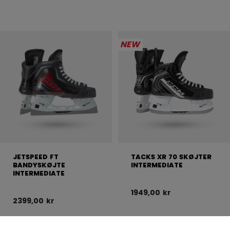
NEW
JETSPEED FT
TACKS XR 70 SKØJTER
BANDYSKØJTE
INTERMEDIATE
INTERMEDIATE
1949,00 kr
2399,00 kr