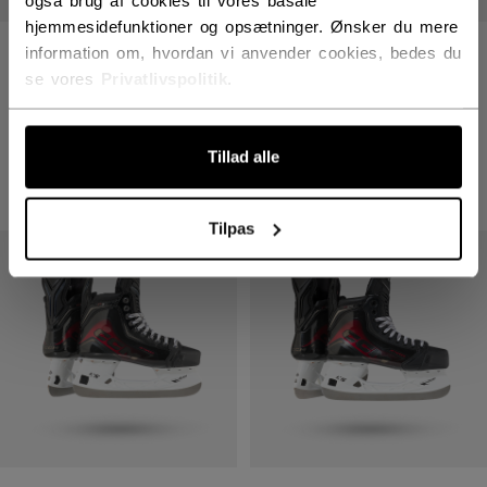
hjemmesidefunktioner og opsætninger. Ønsker du mere
VIZION SKØJTER
JETSPEED FT8 PRO
information om, hvordan vi anvender cookies, bedes du
INTERMEDIATE
SKØJTER INTERMEDIATE
se vores
Privatlivspolitik
.
6399,00 kr
6699,00 kr
Tillad alle
Tilpas