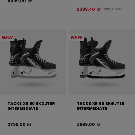
4699,00 kr
2399,40 kr
Oprindelig pris fø
3999,00 kr
NEW
NEW
TACKS XR 80 SKØJTER
TACKS XR 90 SKØJTER
INTERMEDIATE
INTERMEDIATE
2799,00 kr
3999,00 kr