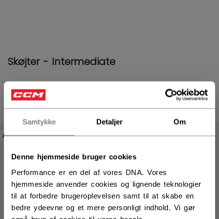
Skøjter - Intermediate
PRODUKTER
(14)
Åbn f
Samtykke
Detaljer
Om
NEW
Denne hjemmeside bruger cookies
Performance er en del af vores DNA. Vores
hjemmeside anvender cookies og lignende teknologier
til at forbedre brugeroplevelsen samt til at skabe en
bedre ydeevne og et mere personligt indhold. Vi gør
også brug af cookies til vores basale