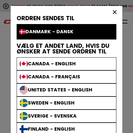
Pause the horizontal scroll animation.
 LEVERINGER
FRI FRAGT OVER 1600KR
GRATIS RETUR
30 DAGES ÅBENT KØB
HURT
Hurtige leveringer
Fri fragt over 1600kr
Gratis retur
30 da
×
ORDREN SENDES TIL
0
DA
DANMARK - DANSK
VÆLG ET ANDET LAND, HVIS DU
ØNSKER AT SENDE ORDREN TIL
CANADA - ENGLISH
CANADA - FRANÇAIS
UNITED STATES - ENGLISH
SWEDEN - ENGLISH
SVERIGE - SVENSKA
FINLAND - ENGLISH