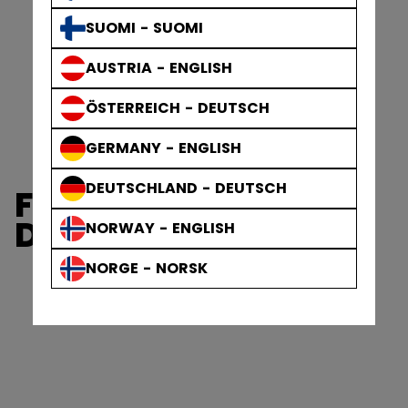
SUOMI - SUOMI
AUSTRIA - ENGLISH
ÖSTERREICH - DEUTSCH
GERMANY - ENGLISH
DEUTSCHLAND - DEUTSCH
FTW HJELME TIL
DAMER
NORWAY - ENGLISH
NORGE - NORSK