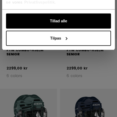
se vores
Privatlivspolitik
.
Tillad alle
Tilpas
UDSTYR TIL KVINDER
UDSTYR TIL KVINDER
FTW COMBO-HJELM
FTW COMBO-HJELM
SENIOR
SENIOR
2299,00 kr
2299,00 kr
6 colors
6 colors