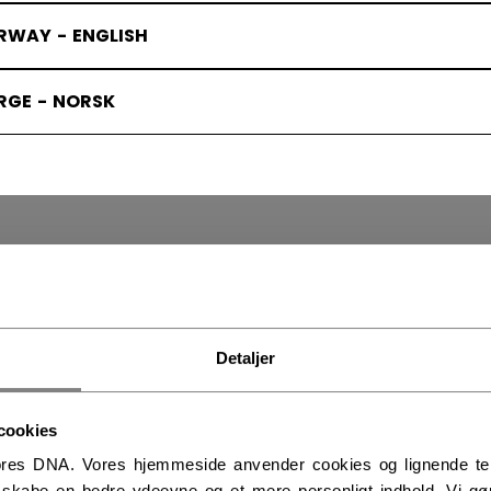
RWAY - ENGLISH
RGE - NORSK
TER - BØRN
(6)
Detaljer
cookies
res DNA. Vores hjemmeside anvender cookies og lignende tekno
t skabe en bedre ydeevne og et mere personligt indhold. Vi gør