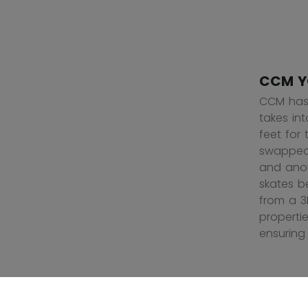
CCM Y
CCM has 
takes in
feet for
swapped 
and anot
skates b
from a 3
properti
ensuring 