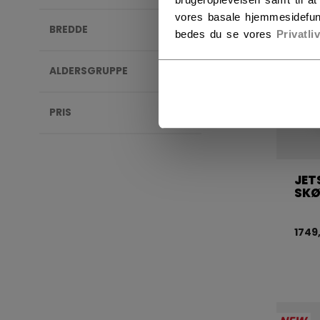
vores basale hjemmesidefun
BREDDE
bedes du se vores
Privatli
ALDERSGRUPPE
PRIS
JET
SKØ
1749