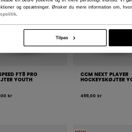
ktioner og opsætninger. Ønsker du mere information om, hvor
vspolitik
.
Tilpas
SPEED FT8 PRO
CCM NEXT PLAYER
JTER YOUTH
HOCKEYSKØJTER Y
,00 kr
499,00 kr