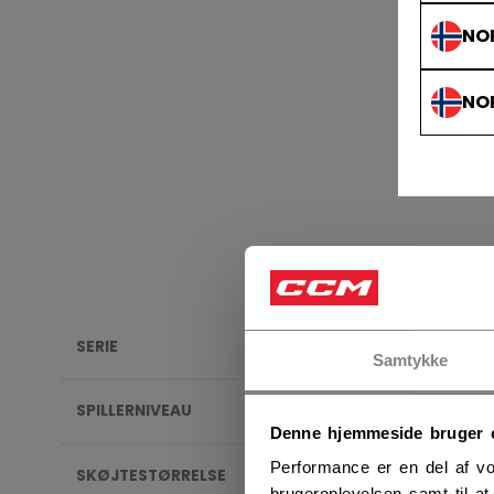
NO
NO
SERIE
SKØJ
Samtykke
SPILLERNIVEAU
Denne hjemmeside bruger 
Performance er en del af vo
SKØJTESTØRRELSE
brugeroplevelsen samt til a