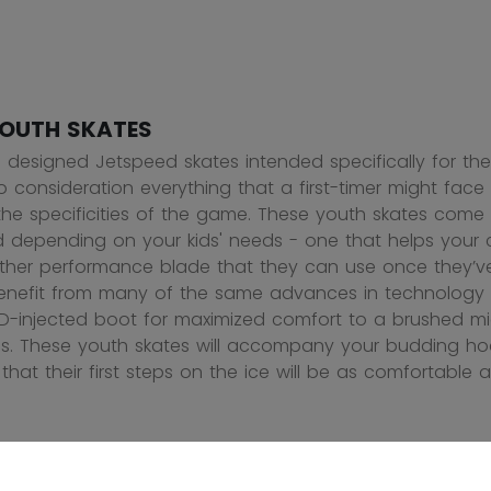
OUTH SKATES
designed Jetspeed skates intended specifically for the
to consideration everything that a first-timer might fac
 the specificities of the game. These youth skates come
depending on your kids' needs - one that helps your chil
her performance blade that they can use once they’ve 
enefit from many of the same advances in technology a
D-injected boot for maximized comfort to a brushed micr
es. These youth skates will accompany your budding hoc
that their first steps on the ice will be as comfortable a