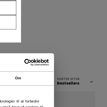
Om
SE
SORTER EFTER
NEW
logier til at forbedre
 også brug af cookies til