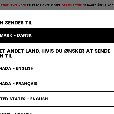
ERINGER
FRI FRAGT OVER 1600KR
GRATIS RETUR
30 DAGES ÅBENT KØB
HURTIGE L
ges åbent køb
×
TTELSESUDSTYR
MÅLMAND
KLÆDER
TILBEHØR
BANDY
UD
N SENDES TIL
MARK - DANSK
n
ET ANDET LAND, HVIS DU ØNSKER AT SENDE
N TIL
NADA - ENGLISH
NADA - FRANÇAIS
TED STATES - ENGLISH