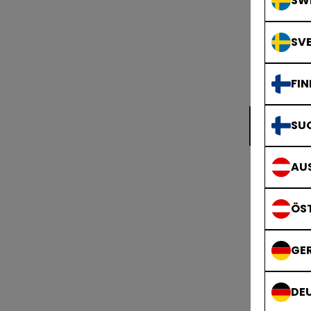
SWE
SVE
FIN
B
SU
AUS
ÖS
GE
DE