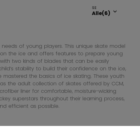
SE
 needs of young players. This unique skate model
e on the ice and offers features to prepare young
 with two kinds of blades that can be easily
d’s stability to build their confidence on the ice,
mastered the basics of ice skating. These youth
s the adult collection of skates offered by CCM,
ofiber liner for comfortable, moisture-wicking
key superstars throughout their learning process,
nd efficient as possible.