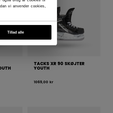
dan vi anvender cookies,
Tillad alle
TACKS XR 90 SKØJTER
OUTH
YOUTH
1069,00 kr