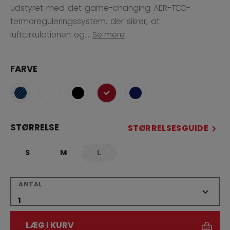
udstyret med det game-changing AER-TEC-
termoreguleringssystem, der sikrer, at
luftcirkulationen og...
Se mere
FARVE
selected
STØRRELSE
STØRRELSESGUIDE
S
M
L
not.available
ANTAL
LÆG I KURV