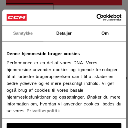
FIND I BUTIK
Leveringsvilkår
Gratis retur
Samtykke
Detaljer
Om
ÅBN SOCIALE D
Denne hjemmeside bruger cookies
Performance er en del af vores DNA. Vores
hjemmeside anvender cookies og lignende teknologier
til at forbedre brugeroplevelsen samt til at skabe en
PRODUKTBILLEDER
SPECIFIKATIONER
ANME
bedre ydeevne og et mere personligt indhold. Vi gør
også brug af cookies til vores basale
hjemmesidefunktioner og opsætninger. Ønsker du mere
SPECIFIKATIONER
information om, hvordan vi anvender cookies, bedes du
se vores
Privatlivspolitik
.
ID
HT720-SR
AGE GROUP
Senior