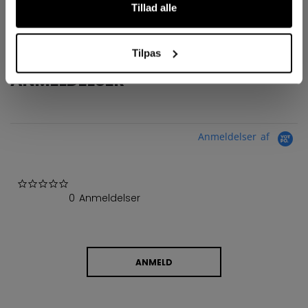
Tillad alle
COLLECTION
Tacks
Tilpas
ANMELDELSER
Anmeldelser af
0.0 star rating
0 Anmeldelser
ANMELD