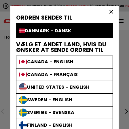
Pause the horizontal scroll animation.
E LEVERINGER
FRI FRAGT OVER 1600KR
GRATIS RETUR
30 DAGES ÅBENT KØB
HURT
Hurtige leveringer
Fri fragt over 1600kr
Gratis retur
30 da
×
ORDREN SENDES TIL
0
DA
DANMARK - DANSK
Home
Hjelme
Tacks Hjelme
VÆLG ET ANDET LAND, HVIS DU
ØNSKER AT SENDE ORDREN TIL
CANADA - ENGLISH
CANADA - FRANÇAIS
UNITED STATES - ENGLISH
SWEDEN - ENGLISH
SVERIGE - SVENSKA
FINLAND - ENGLISH