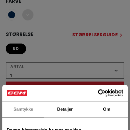
FARVE
selected
STØRRELSE
STØRRELSESGUIDE
80
ANTAL
LÆG I KURV
FIND I BUTIK
Samtykke
Detaljer
Om
Leveringsvilkår
Gratis retur
Denne hjemmeside bruger cookies