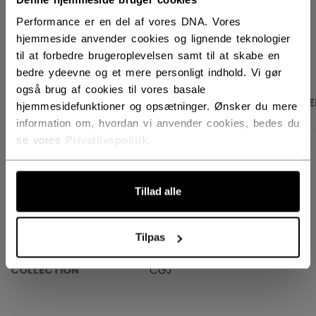
Performance er en del af vores DNA. Vores
ÅBN SOCIALE D
hjemmeside anvender cookies og lignende teknologier
til at forbedre brugeroplevelsen samt til at skabe en
bedre ydeevne og et mere personligt indhold. Vi gør
også brug af cookies til vores basale
PRODUKTBILLEDER
SPECIFIKATIONER
ANME
hjemmesidefunktioner og opsætninger. Ønsker du mere
information om, hvordan vi anvender cookies, bedes du
se vores
Privatlivspolitik
.
SPECIFIKATIONER
ID
FINREPLICA-KI
Tillad alle
SKU
6839780677720
Tilpas
AGE GROUP
KI
COLLECTION
CGJ