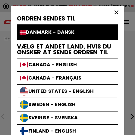
Pause the horizontal scroll animation.
E LEVERINGER
FRI FRAGT OVER 1600KR
GRATIS RETUR
30 DAGES ÅBENT KØB
HUR
Hurtige leveringer
Fri fragt over 1600kr
Gratis retur
30 da
×
ORDREN SENDES TIL
0
DA
DANMARK - DANSK
Home
Klæder
VÆLG ET ANDET LAND, HVIS DU
ØNSKER AT SENDE ORDREN TIL
CANADA - ENGLISH
CANADA - FRANÇAIS
UNITED STATES - ENGLISH
SWEDEN - ENGLISH
SVERIGE - SVENSKA
FINLAND - ENGLISH