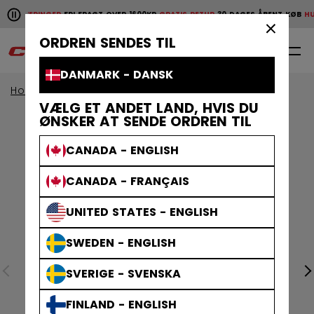
Pause the horizontal scroll animation.
E LEVERINGER
FRI FRAGT OVER 1600KR
GRATIS RETUR
30 DAGES ÅBENT KØB
HURT
Hurtige leveringer
Fri fragt over 1600kr
Gratis retur
30 da
×
ORDREN SENDES TIL
0
DA
DANMARK - DANSK
Home
Klæder
VÆLG ET ANDET LAND, HVIS DU
ØNSKER AT SENDE ORDREN TIL
CANADA - ENGLISH
CANADA - FRANÇAIS
UNITED STATES - ENGLISH
SWEDEN - ENGLISH
SVERIGE - SVENSKA
FINLAND - ENGLISH