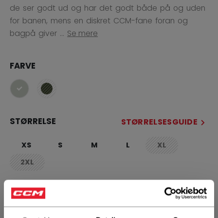
de ser godt ud og har det godt både på og uden
for banen, mens en diskret CCM-fane foran og
bagpå giver ...
Se mere
FARVE
selected
STØRRELSE
STØRRELSESGUIDE
XS
S
M
L
XL
not.available
2XL
not.available
ANTAL