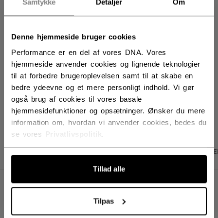
Samtykke
Detaljer
Om
LÆG I KURV
FIND I BUTIK
Denne hjemmeside bruger cookies
Performance er en del af vores DNA. Vores
hjemmeside anvender cookies og lignende teknologier
Leveringsvilkår
Gratis retur
til at forbedre brugeroplevelsen samt til at skabe en
bedre ydeevne og et mere personligt indhold. Vi gør
også brug af cookies til vores basale
ÅBN SOCIALE D
hjemmesidefunktioner og opsætninger. Ønsker du mere
information om, hvordan vi anvender cookies, bedes du
se vores
Privatlivspolitik
.
PRODUKTBILLEDER
SPECIFIKATIONER
ANME
Tillad alle
SPECIFIKATIONER
Tilpas
ID
OSS52C-YT