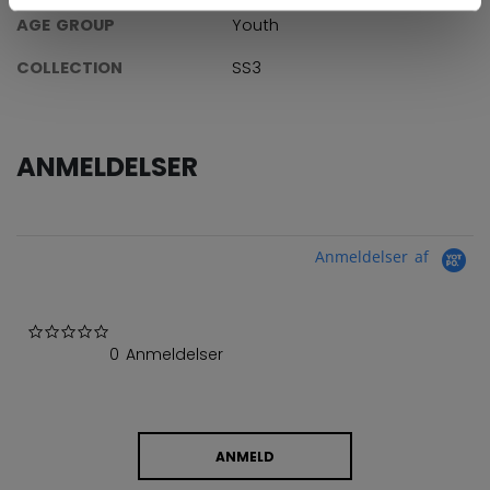
AGE GROUP
Youth
COLLECTION
SS3
ANMELDELSER
Anmeldelser af
0.0 star rating
0 Anmeldelser
ANMELD