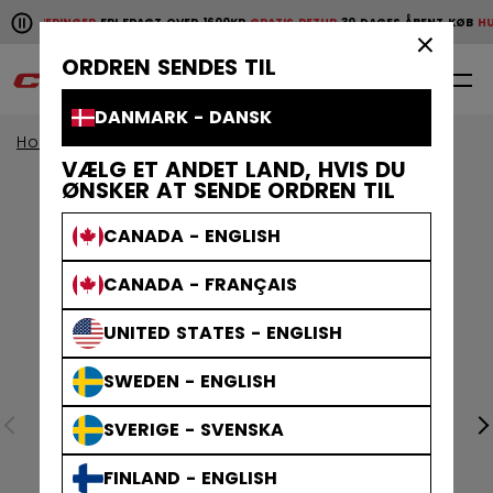
Pause the horizontal scroll animation.
E LEVERINGER
FRI FRAGT OVER 1600KR
GRATIS RETUR
30 DAGES ÅBENT KØB
HURT
Hurtige leveringer
Fri fragt over 1600kr
Gratis retur
30 da
×
ORDREN SENDES TIL
0
DA
DANMARK - DANSK
Home
Klæder
VÆLG ET ANDET LAND, HVIS DU
ØNSKER AT SENDE ORDREN TIL
CANADA - ENGLISH
CANADA - FRANÇAIS
UNITED STATES - ENGLISH
SWEDEN - ENGLISH
SVERIGE - SVENSKA
FINLAND - ENGLISH