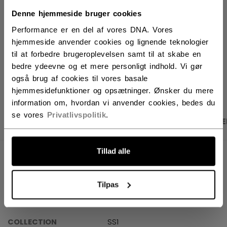
FIND I BUTIK
Denne hjemmeside bruger cookies
Performance er en del af vores DNA. Vores
Leveringsvilkår
Gratis retur
hjemmeside anvender cookies og lignende teknologier
til at forbedre brugeroplevelsen samt til at skabe en
bedre ydeevne og et mere personligt indhold. Vi gør
ÅBN SOCIALE D
også brug af cookies til vores basale
hjemmesidefunktioner og opsætninger. Ønsker du mere
information om, hvordan vi anvender cookies, bedes du
se vores
Privatlivspolitik
.
PRODUKTBILLEDER
SPECIFIKATIONER
ANME
Tillad alle
SPECIFIKATIONER
ID
OSS61A-AD
Tilpas
AGE GROUP
Adult
COLLECTION
SS1