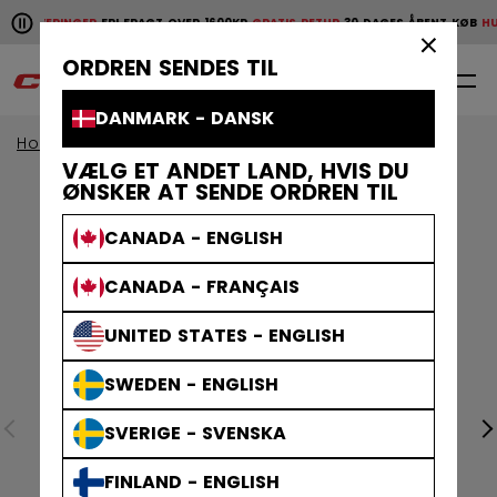
Pause the horizontal scroll animation.
E LEVERINGER
FRI FRAGT OVER 1600KR
GRATIS RETUR
30 DAGES ÅBENT KØB
HURT
Hurtige leveringer
Fri fragt over 1600kr
Gratis retur
30 da
×
ORDREN SENDES TIL
0
DA
DANMARK - DANSK
Home
Klæder
VÆLG ET ANDET LAND, HVIS DU
ØNSKER AT SENDE ORDREN TIL
CANADA - ENGLISH
CANADA - FRANÇAIS
UNITED STATES - ENGLISH
SWEDEN - ENGLISH
SVERIGE - SVENSKA
FINLAND - ENGLISH