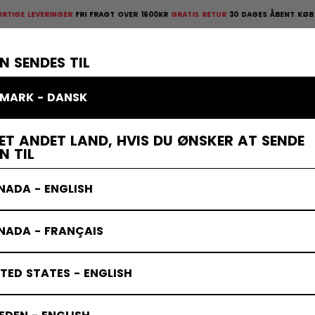
EVERINGER
FRI FRAGT OVER 1600KR
GRATIS RETUR
30 DAGES ÅBENT KØB
HURTIGE
ges åbent køb
×
TTELSESUDSTYR
MÅLMAND
KLÆDER
TILBEHØR
BANDY
UD
N SENDES TIL
MARK - DANSK
ET ANDET LAND, HVIS DU ØNSKER AT SENDE
N TIL
NADA - ENGLISH
NADA - FRANÇAIS
TED STATES - ENGLISH