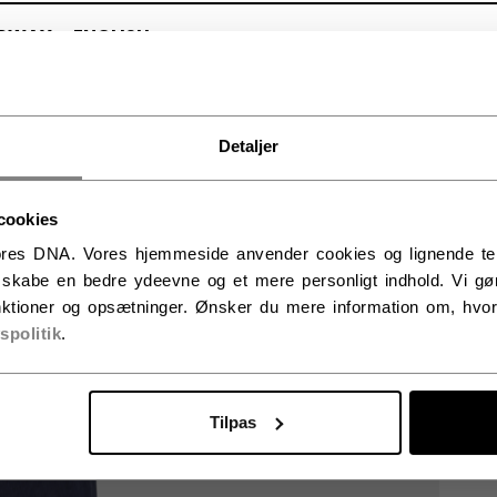
RWAY - ENGLISH
RGE - NORSK
Detaljer
cookies
res DNA. Vores hjemmeside anvender cookies og lignende tekno
t skabe en bedre ydeevne og et mere personligt indhold. Vi gør
ktioner og opsætninger. Ønsker du mere information om, hvor
vspolitik
.
Tilpas