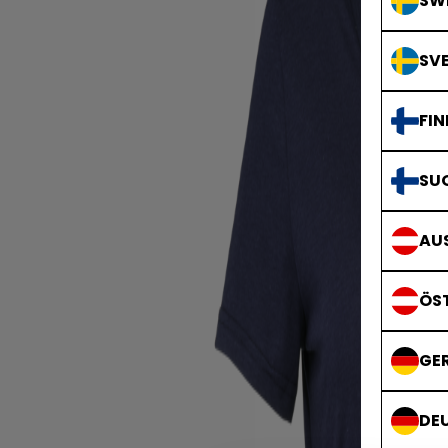
SWE
SVE
FIN
SU
AUS
ÖS
GE
DE